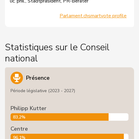
lic. phil., Stadtpräsident, PR-Berater
Parlament.ch
smartvote profile
Statistiques sur le Conseil
national
Présence
Période législative (2023 - 2027)
Philipp Kutter
83,2%
Centre
96,1%