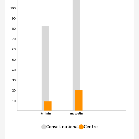
100
90
80
70
60
50
40
30
20
10
féminin
masculin
Conseil national
Centre