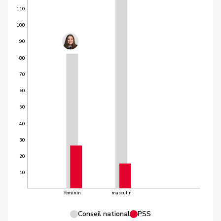
110
100
90
80
70
60
50
40
30
20
10
féminin
masculin
Conseil national
PSS