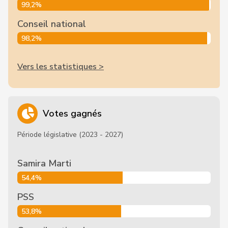
99,2%
Conseil national
98,2%
Vers les statistiques >
Votes gagnés
Période législative (2023 - 2027)
Samira Marti
54,4%
PSS
53,8%