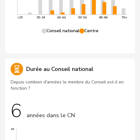
<25
30-34
40-44
50-54
60-64
70+
Conseil national
Centre
Durée au Conseil national
Depuis combien d'années le membre du Conseil est-il en
fonction ?
6
années dans le CN
60