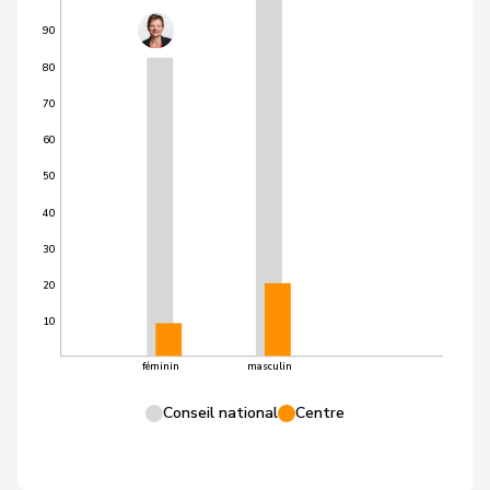
90
80
70
60
50
40
30
20
10
féminin
masculin
Conseil national
Centre