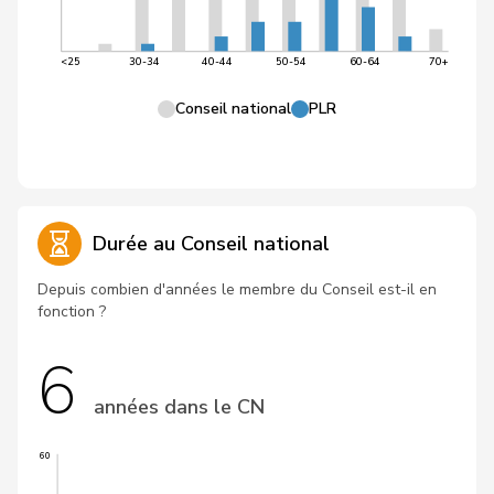
<25
30-34
40-44
50-54
60-64
70+
Conseil national
PLR
Durée au Conseil national
Depuis combien d'années le membre du Conseil est-il en
fonction ?
6
années dans le CN
60