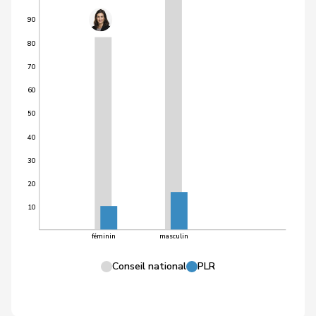
90
80
70
60
50
40
30
20
10
féminin
masculin
Conseil national
PLR