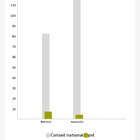
110
100
90
80
70
60
50
40
30
20
10
féminin
masculin
Conseil national
pvl