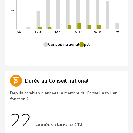
10
<25
30-34
40-44
50-54
60-64
70+
Conseil national
pvl
Durée au Conseil national
Depuis combien d'années le membre du Conseil est-il en
fonction ?
22
années dans le CN