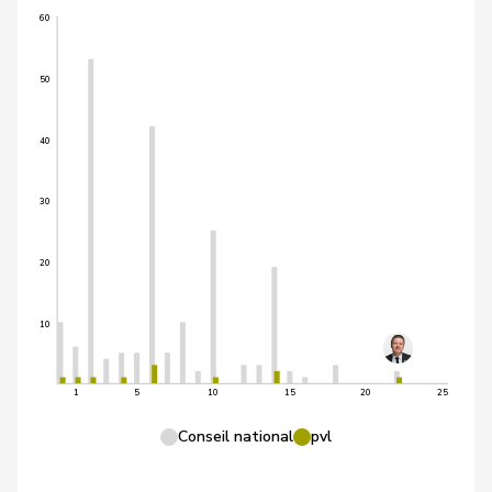
60
50
40
30
20
10
1
5
10
15
20
25
Conseil national
pvl