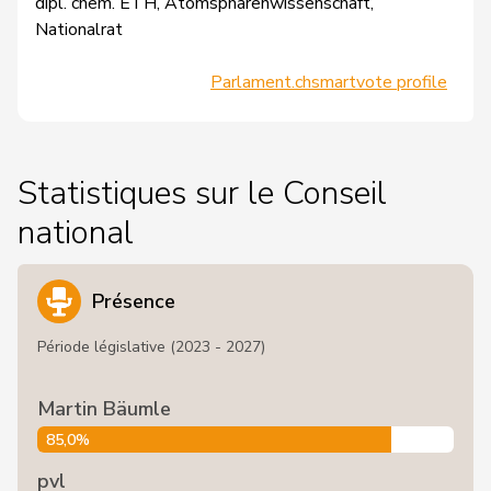
dipl. chem. ETH, Atomsphärenwissenschaft,
Nationalrat
Parlament.ch
smartvote profile
Statistiques sur le Conseil
national
Présence
Période législative (2023 - 2027)
Martin Bäumle
85,0%
pvl