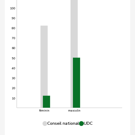
100
90
80
70
60
50
40
30
20
10
féminin
masculin
Conseil national
UDC