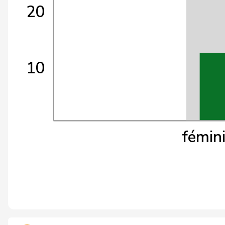
20
10
fémin