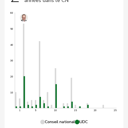
années dans le CN
60
50
40
30
20
10
1
5
10
15
20
25
Conseil national
UDC