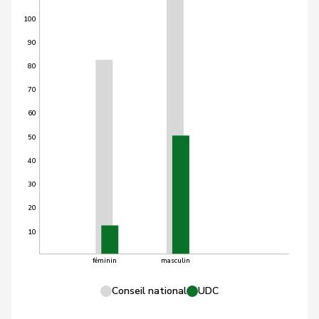
100
90
80
70
60
50
40
30
20
10
féminin
masculin
Conseil national
UDC