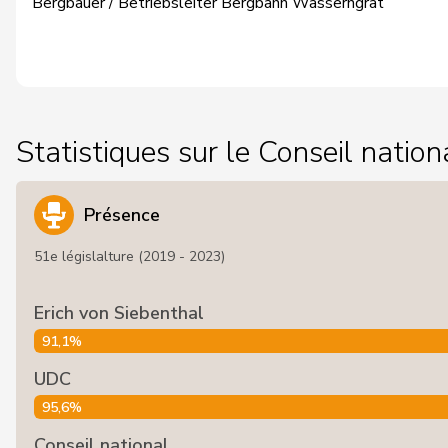
Bergbauer / Betriebsleiter Bergbahn Wasserngrat
Statistiques sur le Conseil nation
Présence
51e législalture (2019 - 2023)
Erich von Siebenthal
91,1%
UDC
95,6%
Conseil national