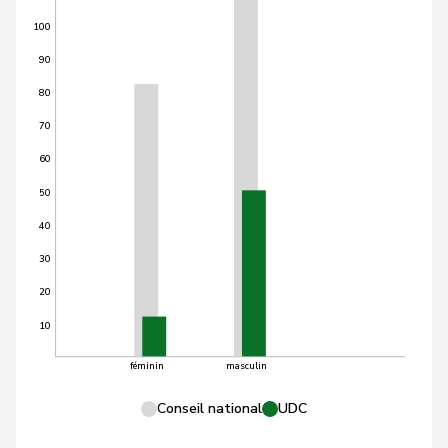
100
90
80
70
60
50
40
30
20
10
féminin
masculin
Conseil national
UDC