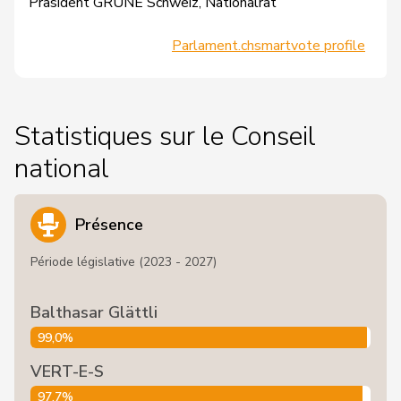
Präsident GRÜNE Schweiz, Nationalrat
Parlament.ch
smartvote profile
Statistiques sur le Conseil
national
Présence
Période législative (2023 - 2027)
Balthasar Glättli
99,0%
VERT-E-S
97,7%