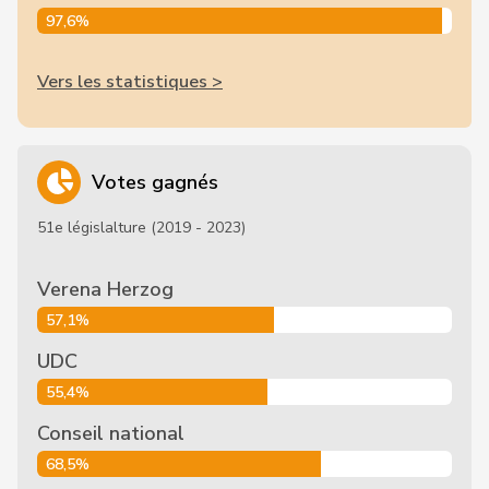
97,6%
Vers les statistiques >
Votes gagnés
51e législalture (2019 - 2023)
Verena Herzog
57,1%
UDC
55,4%
Conseil national
68,5%