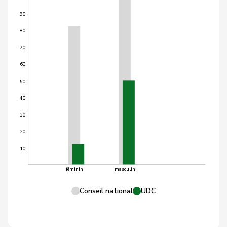
90
80
70
60
50
40
30
20
10
féminin
masculin
Conseil national
UDC