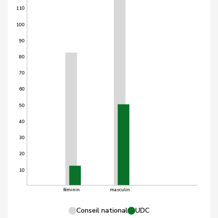
110
100
90
80
70
60
50
40
30
20
10
féminin
masculin
Conseil national
UDC