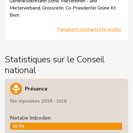
Generalsekretärin Schw. Mieterinnen - und
Mieterverband, Grossrätin, Co-Präsidentin Grüne Kt.
Bern
Parlament.ch
smartvote profile
Statistiques sur le Conseil
national
Présence
51e législalture (2019 - 2023)
Natalie Imboden
99,5%