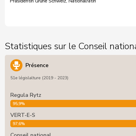
Präsidentin Grüne Schweiz, Nationalrätin
Statistiques sur le Conseil nation
Présence
51e législalture (2019 - 2023)
Regula Rytz
95,9%
VERT-E-S
97,6%
Conseil national