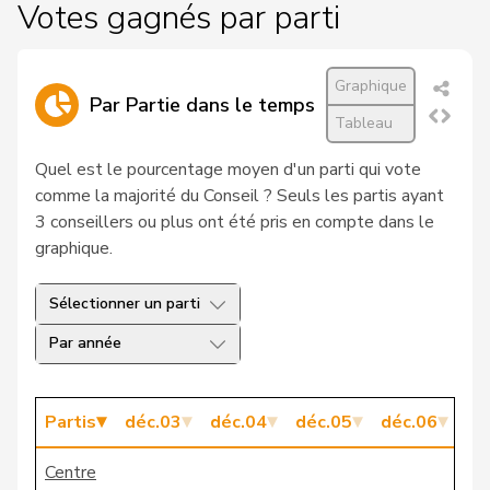
Votes gagnés par parti
Paul-
19
Roux
PDC
VS
André
Graphique
20
Hiltpold
Hugues
PLR
GE
Par Partie dans le temps
Tableau
21
Lüscher
Christian
PLR
GE
Quel est le pourcentage moyen d'un parti qui vote
22
Gadient
Brigitta M.
PBD
GR
comme la majorité du Conseil ? Seuls les partis ayant
3 conseillers ou plus ont été pris en compte dans le
Brunschwig
graphique.
23
Martine
PLR
GE
Graf
Sélectionner un parti
24
Caviezel
Tarzisius
PLR
GR
Par année
25
Français
Olivier
PLR
VD
26
Perrinjaquet
Sylvie
PLR
NE
Partis
déc.03
déc.04
déc.05
déc.06
dé
27
Bourgeois
Jacques
PLR
FR
Centre