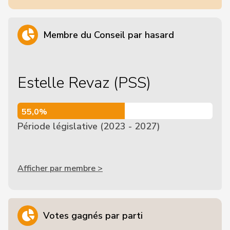
Membre du Conseil par hasard
Estelle Revaz (PSS)
55,0%
55,0%
Période législative (2023 - 2027)
Afficher par membre >
Votes gagnés par parti