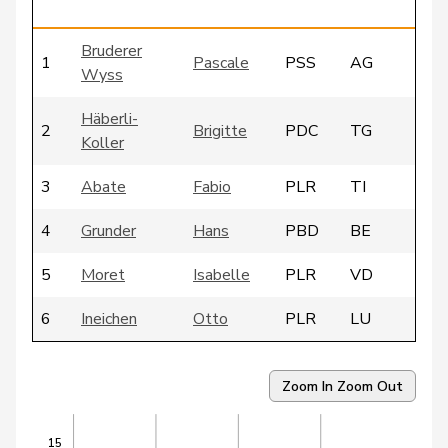
g
Bruderer
1
Pascale
PSS
AG
Wyss
Häberli-
2
Brigitte
PDC
TG
Koller
3
Abate
Fabio
PLR
TI
4
Grunder
Hans
PBD
BE
5
Moret
Isabelle
PLR
VD
6
Ineichen
Otto
PLR
LU
7
Hassler
Hansjörg
PBD
GR
Zoom In
Zoom Out
8
Egger-Wyss
Esther
PDC
AG
15