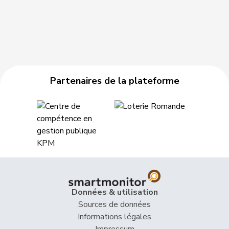
96
Alice
UDC
VD
Zufferey
198
Kiener Nellen
Margret
PSS
BE
5
Egger-Wyss
Esther
PDC
AG
52
Meyer-Kaelin
Thérèse
PDC
FR
Partenaires de la plateforme
141
Scherer
Marcel
UDC
ZG
Brunschwig
32
Martine
PLR
GE
Graf
40
Segmüller
Pius
PDC
LU
195
Bernasconi
Maria
PSS
GE
Données & utilisation
VERT-
Sources de données
202
van Singer
Christian
VD
E-S
Informations légales