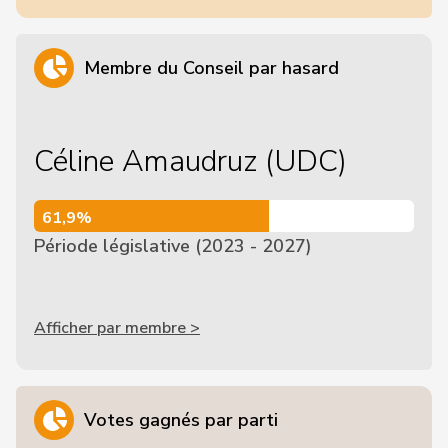
Membre du Conseil par hasard
Céline Amaudruz (UDC)
61,9%
61,9%
Période législative (2023 - 2027)
Afficher par membre >
Votes gagnés par parti