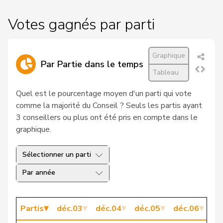
150
Miesch
Christian
UDC
BL
Votes gagnés par parti
9
Gadient
Brigitta M.
PBD
GR
164
Allemann
Evi
PSS
BE
Graphique
Par Partie dans le temps
Tableau
Fässler-
179
Hildegard
PSS
SG
Osterwalder
Quel est le pourcentage moyen d'un parti qui vote
comme la majorité du Conseil ? Seuls les partis ayant
27
Caviezel
Tarzisius
PLR
GR
3 conseillers ou plus ont été pris en compte dans le
graphique.
Jean-
173
Rielle
PSS
GE
Charles
Sélectionner un parti
127
Füglistaller
Lieni
UDC
AG
Par année
172
Aubert
Josiane
PSS
VD
123
Schenk
Simon
UDC
BE
Partis
déc.03
déc.04
déc.05
déc.06
dé