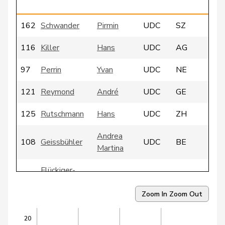
g
162
Schwander
Pirmin
UDC
SZ
116
Killer
Hans
UDC
AG
97
Perrin
Yvan
UDC
NE
121
Reymond
André
UDC
GE
125
Rutschmann
Hans
UDC
ZH
Andrea
108
Geissbühler
UDC
BE
Martina
Flückiger-
135
Sylvia
UDC
AG
Bäni
Zoom In
Zoom Out
143
Bigger
Elmar
UDC
SG
20