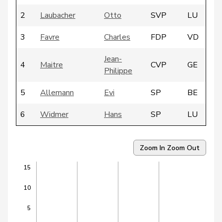
2
Laubacher
Otto
SVP
LU
3
Favre
Charles
FDP
VD
Jean-
4
Maitre
CVP
GE
Philippe
5
Allemann
Evi
SP
BE
6
Widmer
Hans
SP
LU
Dormond
7
Marlyse
SP
VD
Béguelin
Zoom In
Zoom Out
15
Fässler-
8
Hildegard
SP
SG
Osterwalder
10
9
Bernasconi
Maria
SP
GE
5