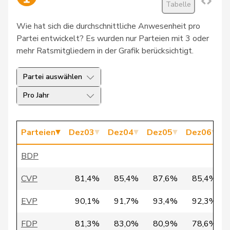
Tabelle
21
Günter
Paul
SP
BE
Wie hat sich die durchschnittliche Anwesenheit pro
Partei entwickelt? Es wurden nur Parteien mit 3 oder
22
Hollenstein
Pia
GRÜNE
SG
mehr Ratsmitgliedern in der Grafik berücksichtigt.
23
Müller
Geri
GRÜNE
AG
Partei auswählen
24
Pfister
Theophil
SVP
SG
Pro Jahr
25
Brunner
Toni
SVP
SG
Parteien
Dez03
Dez04
Dez05
Dez06
D
26
Bugnon
André
SVP
VD
BDP
27
Hassler
Hansjörg
SVP
GR
CVP
81,4%
85,4%
87,6%
85,4%
28
Heim
Bea
SP
SO
EVP
90,1%
91,7%
93,4%
92,3%
29
Pedrina
Fabio
SP
TI
FDP
81,3%
83,0%
80,9%
78,6%
Jean-