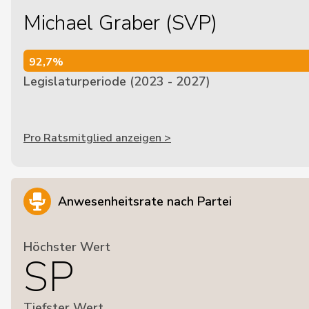
Michael Graber (SVP)
92,7%
92,7%
Legislaturperiode (2023 - 2027)
Pro Ratsmitglied anzeigen >
Anwesenheitsrate nach Partei
Höchster Wert
SP
Tiefster Wert