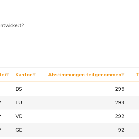
entwickelt?
tei
Kanton
Abstimmungen teilgenommen
T
BS
295
P
LU
293
P
VD
292
P
GE
92