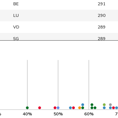
BE
291
LU
290
VD
289
SG
289
GE
288
P
FR
288
Zug
ZG
288
TG
133
P
NE
287
ÜNE
NE
130
%
40%
50%
60%