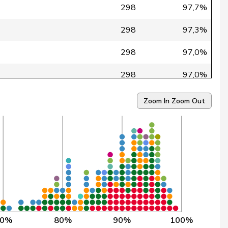
298
97,7%
298
97,3%
298
97,0%
298
97,0%
298
96,6%
Zoom In
Zoom Out
298
96,6%
298
96,6%
138
96,4%
298
96,3%
135
96,3%
70%
80%
90%
100%