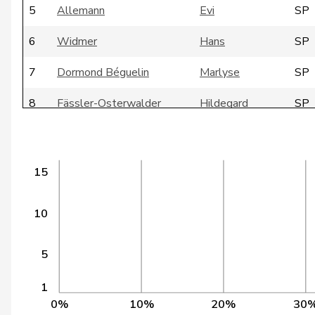
5
Allemann
Evi
SP
6
Widmer
Hans
SP
7
Dormond Béguelin
Marlyse
SP
8
Fässler-Osterwalder
Hildegard
SP
9
Bernasconi
Maria
SP
10
Glasson
Jean-Paul
FD
15
11
Lang
Josef
AI 
10
12
Graf-Litscher
Edith
SP
5
13
Burkhalter
Didier
FD
1
14
John-Calame
Francine
GR
0%
10%
20%
30