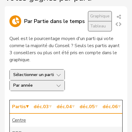
20
Bader
Elvira
PDC
SO
Graphique
Par Partie dans le temps
21
Sadis
Laura
PLR
TI
Tableau
22
Brun
Franz
PDC
LU
Quel est le pourcentage moyen d'un parti qui vote
comme la majorité du Conseil ? Seuls les partis ayant
Egerszegi-
3 conseillers ou plus ont été pris en compte dans le
23
Christine
PLR
AG
Obrist
graphique.
24
Messmer
Werner
PLR
TG
Sélectionner un parti
25
Huber
Gabi
PLR
UR
Par année
26
Pelli
Fulvio
PLR
TI
Partis
déc.03
déc.04
déc.05
déc.06
dé
27
Wehrli
Reto
PDC
SZ
Centre
28
Gutzwiller
Felix
PLR
ZH