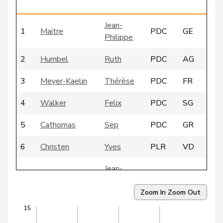
Jean-
1
Maitre
PDC
GE
Philippe
2
Humbel
Ruth
PDC
AG
3
Meyer-Kaelin
Thérèse
PDC
FR
4
Walker
Felix
PDC
SG
5
Cathomas
Sep
PDC
GR
6
Christen
Yves
PLR
VD
Jean-
7
Cina
PDC
VS
Michel
Zoom In
Zoom Out
8
Abate
Fabio
PLR
TI
15