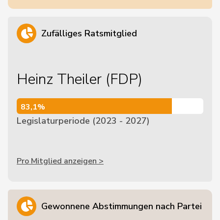
Zufälliges Ratsmitglied
Heinz Theiler (FDP)
83,1%
83,1%
Legislaturperiode (2023 - 2027)
Pro Mitglied anzeigen >
Gewonnene Abstimmungen nach Partei