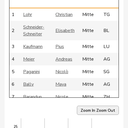
1
Lohr
Christian
Mitte
TG
Schneider-
2
Elisabeth
Mitte
BL
Schneiter
3
Kaufmann
Pius
Mitte
LU
4
Meier
Andreas
Mitte
AG
5
Paganini
Nicolò
Mitte
SG
6
Bally
Maya
Mitte
AG
7
Barandun
Nicole
Mitte
ZH
8
Bürgin
Yvonne
Mitte
ZH
Zoom In
Zoom Out
9
Ritter
Markus
Mitte
SG
25