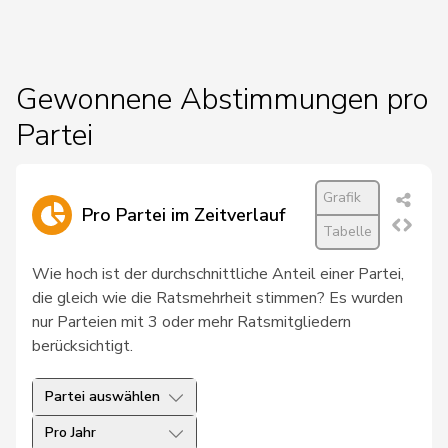
19
Hess
Lorenz
Mitte
BE
20
Kutter
Philipp
Mitte
ZH
Gewonnene Abstimmungen pro
Partei
21
Pfister
Gerhard
Mitte
ZG
22
Roduit
Benjamin
Mitte
VS
Grafik
Pro Partei im Zeitverlauf
23
Blunschy
Dominik
Mitte
SZ
Tabelle
Bulliard-
Wie hoch ist der durchschnittliche Anteil einer Partei,
24
Christine
Mitte
FR
Marbach
die gleich wie die Ratsmehrheit stimmen? Es wurden
nur Parteien mit 3 oder mehr Ratsmitgliedern
Roth
Marie-
25
Mitte
FR
berücksichtigt.
Pasquier
France
Partei auswählen
26
Stadler
Simon
Mitte
UR
Pro Jahr
Müller-