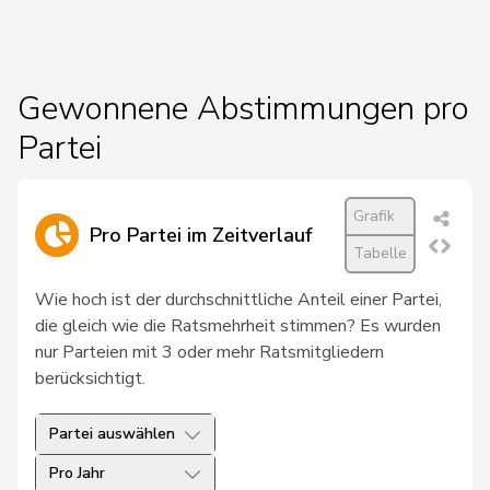
Durrer-
19
Regina
Mitte
NW
Knobel
Gewonnene Abstimmungen pro
20
Nause
Reto
Mitte
BE
Partei
21
Ritter
Markus
Mitte
SG
Grafik
22
Stadler
Simon
Mitte
UR
Pro Partei im Zeitverlauf
Tabelle
23
Blunschy
Dominik
Mitte
SZ
Wie hoch ist der durchschnittliche Anteil einer Partei,
Philipp
die gleich wie die Ratsmehrheit stimmen? Es wurden
24
Bregy
Mitte
VS
Matthias
nur Parteien mit 3 oder mehr Ratsmitgliedern
berücksichtigt.
de
25
Simone
FDP
GE
Montmollin
Partei auswählen
26
Kutter
Philipp
Mitte
ZH
Pro Jahr