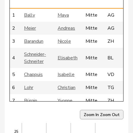
1
Bally
Maya
Mitte
AG
2
Meier
Andreas
Mitte
AG
3
Barandun
Nicole
Mitte
ZH
Schneider-
4
Elisabeth
Mitte
BL
Schneiter
5
Chappuis
Isabelle
Mitte
VD
6
Lohr
Christian
Mitte
TG
7
Bürgin
Yvonne
Mitte
ZH
8
Candinas
Martin
Mitte
GR
Zoom In
Zoom Out
9
Kaufmann
Pius
Mitte
LU
25