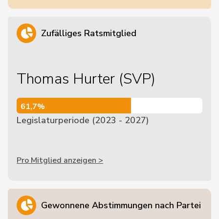
Zufälliges Ratsmitglied
Thomas Hurter (SVP)
61,7%
61,7%
Legislaturperiode (2023 - 2027)
Pro Mitglied anzeigen >
Gewonnene Abstimmungen nach Partei