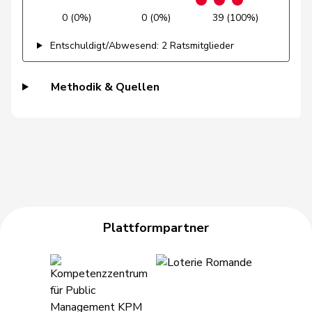
Knobel
0 (0%)
0 (0%)
39 (100%)
Fonio
Giorgio
Mitte
M-E
TI
Entschuldigt/Abwesend: 2 Ratsmitglieder
Hess
Lorenz
Mitte
M-E
BE
Methodik & Quellen
Kamerzin
Sidney
Mitte
M-E
VS
Kaufmann
Pius
Mitte
M-E
LU
Kutter
Philipp
Mitte
M-E
ZH
Lohr
Christian
Mitte
M-E
TG
Plattformpartner
Maitre
Vincent
Mitte
M-E
GE
Meier
Andreas
Mitte
M-E
AG