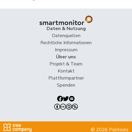
Müller
Leo
Mitte
M-E
LU
Müller-
Stefan
Mitte
M-E
SO
Altermatt
Daten & Nutzung
Nause
Reto
Mitte
M-E
BE
Datenquellen
Rechtliche Informationen
Paganini
Nicolò
Mitte
M-E
SG
Impressum
Über uns
Pfister
Gerhard
Mitte
M-E
ZG
Projekt & Team
Kontakt
Rechsteiner
Thomas
Mitte
M-E
AI
Plattformpartner
Spenden
Ritter
Markus
Mitte
M-E
SG
Roduit
Benjamin
Mitte
M-E
VS
Roth
Marie-
Mitte
M-E
FR
Pasquier
France
© 2026 Politools