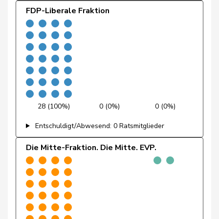
FDP-Liberale Fraktion
Girod
Bastien
GRÜNE
G
ZH
Glättli
Balthasar
GRÜNE
G
ZH
Gysin
Greta
GRÜNE
G
TI
Kälin
Irène
GRÜNE
G
AG
Klopfenstein
28 (100%)
0 (0%)
0 (0%)
Delphine
GRÜNE
G
GE
Broggini
Entschuldigt/Abwesend: 0 Ratsmitglieder
Mahaim
Raphaël
GRÜNE
G
VD
Die Mitte-Fraktion. Die Mitte. EVP.
Michaud
Sophie
GRÜNE
G
VD
Gigon
Porchet
Léonore
GRÜNE
G
VD
Prelicz-Huber
Katharina
GRÜNE
G
ZH