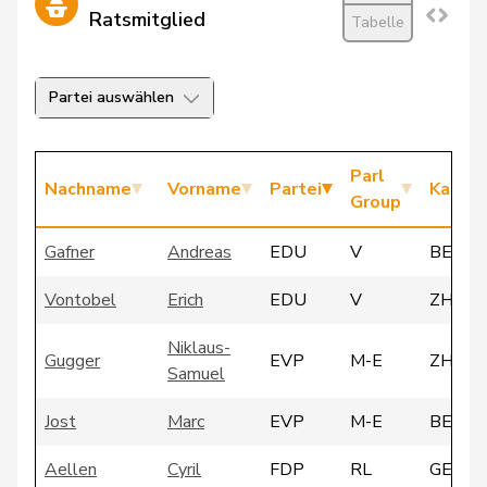
Ratsmitglied
Tabelle
Partei auswählen
Parl
Nachname
Vorname
Partei
Kanto
Group
Gafner
Andreas
EDU
V
BE
Vontobel
Erich
EDU
V
ZH
Niklaus-
Gugger
EVP
M-E
ZH
Samuel
Jost
Marc
EVP
M-E
BE
Aellen
Cyril
FDP
RL
GE