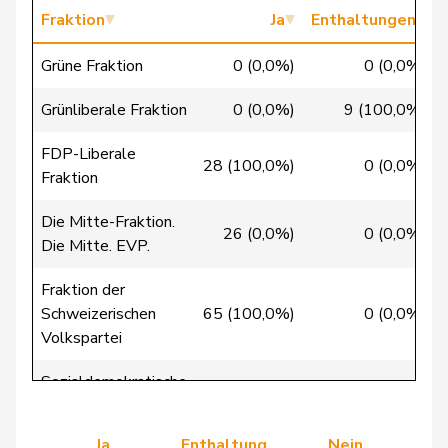
Bäumle
Martin
glp
GL
ZH
Fraktion
Ja
Enthaltungen
Grüne Fraktion
0 (0,0%)
0 (0,0%)
Bertschy
Kathrin
glp
GL
BE
Grünliberale Fraktion
0 (0,0%)
9 (100,0%)
Christ
Katja
glp
GL
BS
FDP-Liberale
28 (100,0%)
0 (0,0%)
Fraktion
Flach
Beat
glp
GL
AG
Die Mitte-Fraktion.
26 (0,0%)
0 (0,0%)
Die Mitte. EVP.
Gredig
Corina
glp
GL
ZH
Fraktion der
Schweizerischen
65 (100,0%)
0 (0,0%)
Volkspartei
Grossen
Jürg
glp
GL
BE
Sozialdemokratische
0 (0,0%)
0 (0,0%)
Fraktion
Hässig
Patrick
glp
GL
ZH
Ja
Enthaltung
Nein