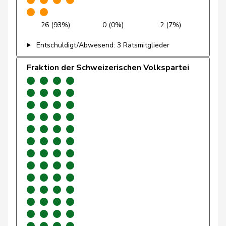
Ryser
Franziska
GRÜNE
G
SG
26 (93%)
0 (0%)
2 (7%)
Schlatter
Marionna
GRÜNE
G
ZH
Entschuldigt/Abwesend: 3 Ratsmitglieder
Töngi
Michael
GRÜNE
G
LU
Fraktion der Schweizerischen Volkspartei
Trede
Aline
GRÜNE
G
BE
Walder
Nicolas
GRÜNE
G
GE
Weichelt
Manuela
GRÜNE
G
ZG
Wettstein
Felix
GRÜNE
G
SO
Quadri
Lorenzo
Lega
V
TI
Golay
Roger
MCG
V
GE
Sormanni
Daniel
MCG
V
GE