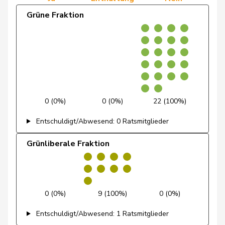
Grüne Fraktion
Mettler
Melanie
glp
GL
BE
Schaffner
Barbara
glp
GL
ZH
Weber
Céline
glp
GL
VD
0 (0%)
0 (0%)
22 (100%)
Andrey
Gerhard
GRÜNE
G
FR
Entschuldigt/Abwesend: 0 Ratsmitglieder
Badertscher
Christine
GRÜNE
G
BE
Grünliberale Fraktion
Baumann
Kilian
GRÜNE
G
BE
Brenzikofer
Florence
GRÜNE
G
BL
0 (0%)
9 (100%)
0 (0%)
Clivaz
Christophe
GRÜNE
G
VS
Entschuldigt/Abwesend: 1 Ratsmitglieder
Fivaz
Fabien
GRÜNE
G
NE