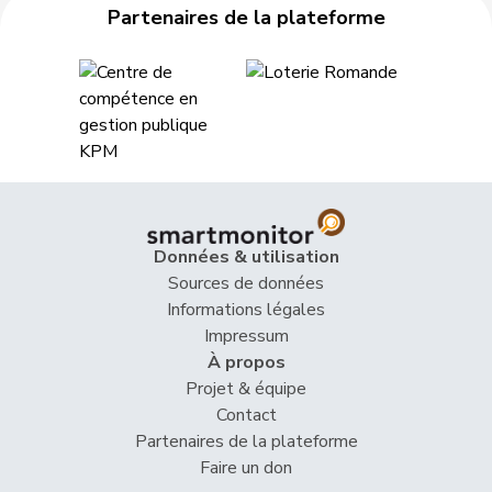
Partenaires de la plateforme
45
Studer
Heiner
PEV
AG
46
Triponez
Pierre
PLR
BE
47
Fehr
Jacqueline
PSS
ZH
48
Rutschmann
Hans
UDC
ZH
49
Brunner
Toni
UDC
SG
Données & utilisation
Fritz
Sources de données
50
Oehrli
UDC
BE
Abraham
Informations légales
Impressum
VERT-
À propos
51
Bühlmann
Cécile
LU
E-S
Projet & équipe
Contact
Glanzmann-
52
Ida
PDC
LU
Partenaires de la plateforme
Hunkeler
Faire un don