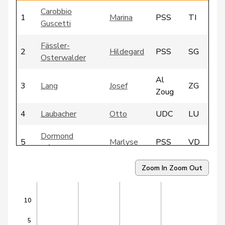
Carobbio
1
Marina
PSS
TI
Guscetti
Fässler-
2
Hildegard
PSS
SG
Osterwalder
Al
3
Lang
Josef
ZG
Zoug
4
Laubacher
Otto
UDC
LU
Dormond
5
Marlyse
PSS
VD
Béguelin
Zoom In
Zoom Out
6
Graf-Litscher
Edith
PSS
TG
7
Pfister
Theophil
UDC
SG
10
8
Aubert
Josiane
PSS
VD
5