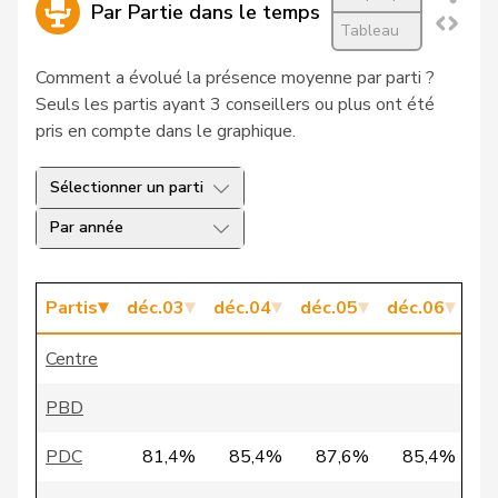
Par Partie dans le temps
Tableau
VERT-
18
Schelbert
Louis
LU
E-S
Comment a évolué la présence moyenne par parti ?
Seuls les partis ayant 3 conseillers ou plus ont été
19
Hassler
Hansjörg
UDC
GR
pris en compte dans le graphique.
20
Hubmann
Vreni
PSS
ZH
Sélectionner un parti
21
Amstutz
Adrian
UDC
BE
Par année
22
Wobmann
Walter
UDC
SO
Partis
déc.03
déc.04
déc.05
déc.06
dé
23
Schenker
Silvia
PSS
BS
Centre
24
Stump
Doris
PSS
AG
PBD
25
Hämmerle
Andrea
PSS
GR
PDC
81,4%
85,4%
87,6%
85,4%
26
Müller
Walter
PLR
SG