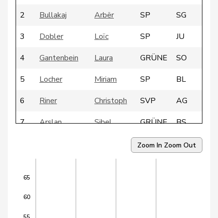
2
Bullakaj
Arbër
SP
SG
3
Dobler
Loïc
SP
JU
4
Gantenbein
Laura
GRÜNE
SO
5
Locher
Miriam
SP
BL
6
Riner
Christoph
SVP
AG
7
Arslan
Sibel
GRÜNE
BS
8
Candan
Hasan
SP
LU
Zoom In
Zoom Out
9
Dandrès
Christian
SP
GE
65
10
Egger
Mike
SVP
SG
60
11
Farinelli
Alex
FDP
TI
55