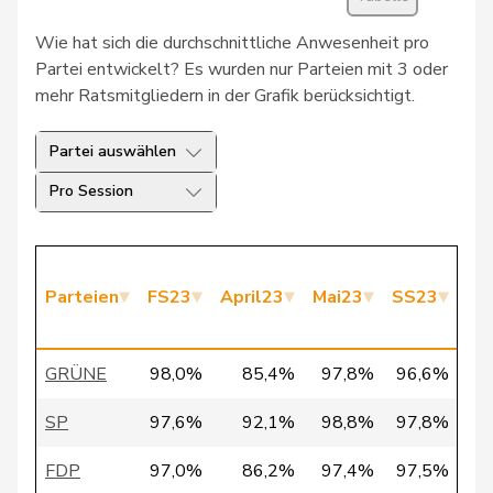
30
Schlatter
Marionna
GRÜNE
ZH
Wie hat sich die durchschnittliche Anwesenheit pro
31
Vietze
Kris
FDP
TG
Partei entwickelt? Es wurden nur Parteien mit 3 oder
mehr Ratsmitgliedern in der Grafik berücksichtigt.
32
Vontobel
Erich
EDU
ZH
Partei auswählen
33
Bürgi
Roman
SVP
SZ
Pro Session
34
Clivaz
Christophe
GRÜNE
VS
35
Fivaz
Fabien
GRÜNE
NE
Parteien
FS23
April23
Mai23
SS23
HS
Pierre-
36
Page
SVP
FR
André
GRÜNE
98,0%
85,4%
97,8%
96,6%
9
37
Seiler Graf
Priska
SP
ZH
SP
97,6%
92,1%
98,8%
97,8%
9
38
Walder
Nicolas
GRÜNE
GE
FDP
97,0%
86,2%
97,4%
97,5%
9
39
Docourt
Martine
SP
NE