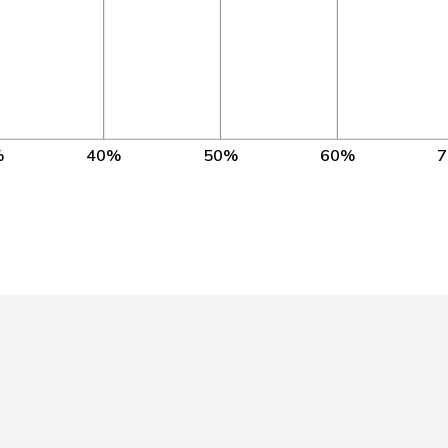
NE
GE
1’096
BS
3’836
VD
3’837
%
40%
50%
60%
TG
3’838
NE
ZH
3’836
TG
3’839
ZH
3’836
SZ
3’832
NE
VS
3’834
NE
NE
2’206