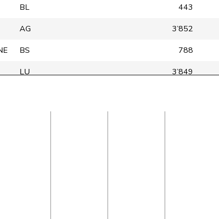
BL
443
AG
3’852
NE
BS
788
LU
3’849
GE
3’848
SG
3’840
TI
3’848
AG
3’851
BL
3’848
GE
3’818