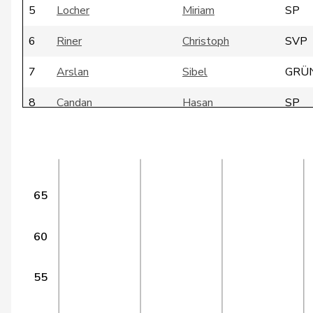
5
Locher
Miriam
SP
6
Riner
Christoph
SVP
7
Arslan
Sibel
GRÜ
8
Candan
Hasan
SP
9
Dandrès
Christian
SP
10
Egger
Mike
SVP
11
Farinelli
Alex
FDP
65
12
Jauslin
Matthias Samuel
glp
60
13
Sollberger
Sandra
SVP
55
14
Fehlmann Rielle
Laurence
SP