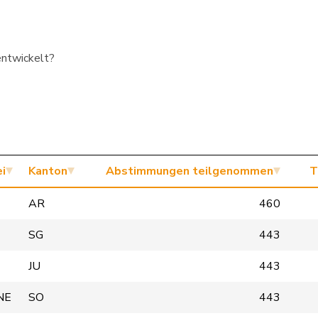
entwickelt?
i
Kanton
Abstimmungen teilgenommen
T
AR
460
SG
443
JU
443
NE
SO
443