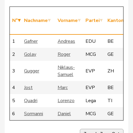
N°
Nachname
Vorname
Partei
Kanton
1
Gafner
Andreas
EDU
BE
2
Golay
Roger
MCG
GE
Niklaus-
3
Gugger
EVP
ZH
Samuel
4
Jost
Marc
EVP
BE
5
Quadri
Lorenzo
Lega
TI
6
Sormanni
Daniel
MCG
GE
7
Vontobel
Erich
EDU
ZH