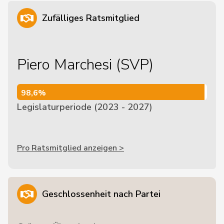
Zufälliges Ratsmitglied
Piero Marchesi (SVP)
98,6%
98,6%
Legislaturperiode (2023 - 2027)
Pro Ratsmitglied anzeigen >
Geschlossenheit nach Partei