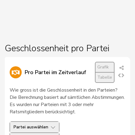
27
Chollet
Clarence
GRÜNE
NE
28
Docourt
Martine
SP
NE
29
Friedl
Claudia
SP
SG
30
Glur
Christian
SVP
AG
Geschlossenheit pro Partei
31
Hug
Roman
SVP
GR
Grafik
32
Schläfli
Nina
SP
TG
Pro Partei im Zeitverlauf
Tabelle
33
Töngi
Michael
GRÜNE
LU
Wie gross ist die Geschlossenheit in den Parteien?
34
Tuosto
Brenda
SP
VD
Die Berechnung basiert auf sämtlichen Abstimmungen.
Es wurden nur Parteien mit 3 oder mehr
35
Bullakaj
Arbër
SP
SG
Ratsmitgliedern berücksichtigt.
36
Christ
Katja
glp
BS
Partei auswählen