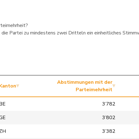
rteimehrheit?
die Partei zu mindestens zwei Dritteln ein einheitliches Stimmve
Abstimmungen mit der
Kanton
Parteimehrheit
BE
3’782
GE
3’802
ZH
3’382