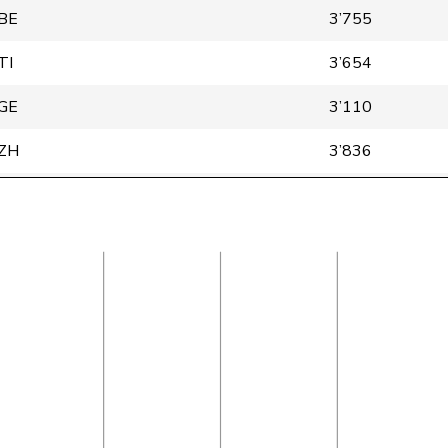
BE
3’755
TI
3’654
GE
3’110
ZH
3’836
SH
2’316
BE
3’581
ZH
2’987
ZH
3’800
SH
1’513
ZH
1’085