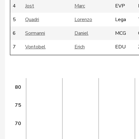
4
Jost
Marc
EVP
5
Quadri
Lorenzo
Lega
6
Sormanni
Daniel
MCG
7
Vontobel
Erich
EDU
8
De Ventura
Linda
SP
9
Funiciello
Tamara
SP
80
10
Meyer
Mattea
SP
11
Molina
Fabian
SP
75
12
Munz
Martina
SP
70
13
Schläpfer
Therese
SVP