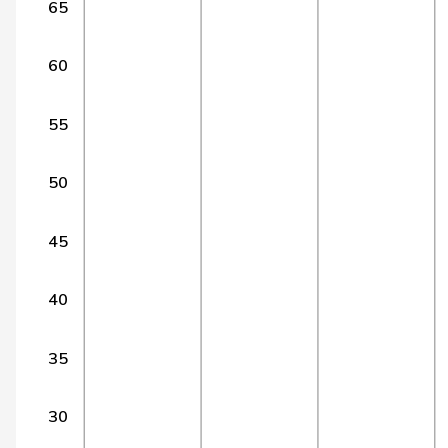
65
14
Wermuth
Cédric
SP
15
Alijaj
Islam
SP
60
16
Bendahan
Samuel
SP
55
17
Locher
Miriam
SP
50
18
Schmaltz
Anna-Béatrice
GRÜNE
19
Arslan
Sibel
GRÜNE
45
20
Candan
Hasan
SP
40
21
Gredig
Corina
glp
35
Klopfenstein
22
Delphine
GRÜNE
Broggini
30
23
Pult
Jon
SP