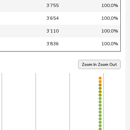
3’755
100,0%
3’654
100,0%
3’110
100,0%
3’836
100,0%
2’318
99,9%
Zoom In
Zoom Out
3’586
99,9%
2’989
99,9%
3’805
99,9%
1’515
99,9%
1’086
99,9%