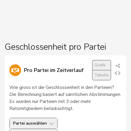
Wismer-
167
Priska
Mitte
LU
Felder
62
Marti
Min Li
SP
ZH
92
Crottaz
Brigitte
SP
VD
Geschlossenheit pro Partei
16
Bendahan
Samuel
SP
VD
190
Hess
Erich
SVP
BE
Grafik
Pro Partei im Zeitverlauf
218
Fonio
Giorgio
Mitte
TI
Tabelle
68
Schaffner
Barbara
glp
ZH
Wie gross ist die Geschlossenheit in den Parteien?
Die Berechnung basiert auf sämtlichen Abstimmungen.
80
Knutti
Thomas
SVP
BE
Es wurden nur Parteien mit 3 oder mehr
Ratsmitgliedern berücksichtigt.
142
Aellen
Cyril
FDP
GE
Partei auswählen
Vincenz-
87
Susanne
FDP
SG