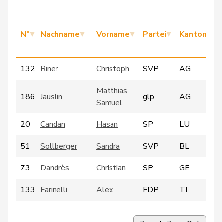
N°
Nachname
Vorname
Partei
Kanton
132
Riner
Christoph
SVP
AG
Matthias
186
Jauslin
glp
AG
Samuel
20
Candan
Hasan
SP
LU
51
Sollberger
Sandra
SVP
BL
73
Dandrès
Christian
SP
GE
133
Farinelli
Alex
FDP
TI
165
Gianini
Simone
FDP
TI