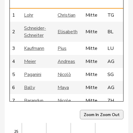
1
Lohr
Christian
Mitte
TG
Schneider-
2
Elisabeth
Mitte
BL
Schneiter
3
Kaufmann
Pius
Mitte
LU
4
Meier
Andreas
Mitte
AG
5
Paganini
Nicolò
Mitte
SG
6
Bally
Maya
Mitte
AG
7
Barandun
Nicole
Mitte
ZH
8
Bürgin
Yvonne
Mitte
ZH
Zoom In
Zoom Out
9
Ritter
Markus
Mitte
SG
25