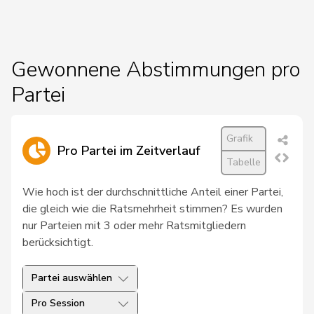
19
Hess
Lorenz
Mitte
BE
20
Kutter
Philipp
Mitte
ZH
Gewonnene Abstimmungen pro
Partei
21
Pfister
Gerhard
Mitte
ZG
22
Roduit
Benjamin
Mitte
VS
Grafik
Pro Partei im Zeitverlauf
23
Blunschy
Dominik
Mitte
SZ
Tabelle
Bulliard-
Wie hoch ist der durchschnittliche Anteil einer Partei,
24
Christine
Mitte
FR
Marbach
die gleich wie die Ratsmehrheit stimmen? Es wurden
nur Parteien mit 3 oder mehr Ratsmitgliedern
Roth
Marie-
25
Mitte
FR
berücksichtigt.
Pasquier
France
Partei auswählen
26
Stadler
Simon
Mitte
UR
Pro Session
Müller-