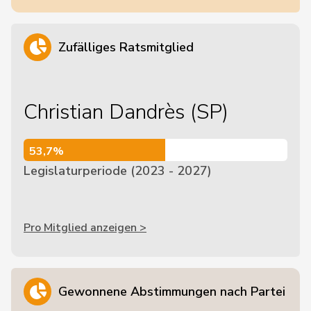
Zufälliges Ratsmitglied
Christian Dandrès (SP)
53,7%
53,7%
Legislaturperiode (2023 - 2027)
Pro Mitglied anzeigen >
Gewonnene Abstimmungen nach Partei