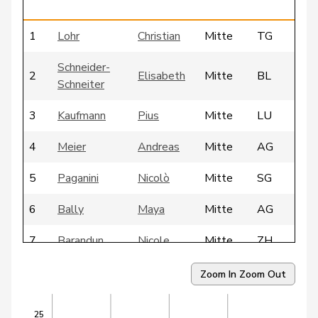
1
Lohr
Christian
Mitte
TG
Schneider-
2
Elisabeth
Mitte
BL
Schneiter
3
Kaufmann
Pius
Mitte
LU
4
Meier
Andreas
Mitte
AG
5
Paganini
Nicolò
Mitte
SG
6
Bally
Maya
Mitte
AG
7
Barandun
Nicole
Mitte
ZH
8
Bürgin
Yvonne
Mitte
ZH
Zoom In
Zoom Out
9
Ritter
Markus
Mitte
SG
25