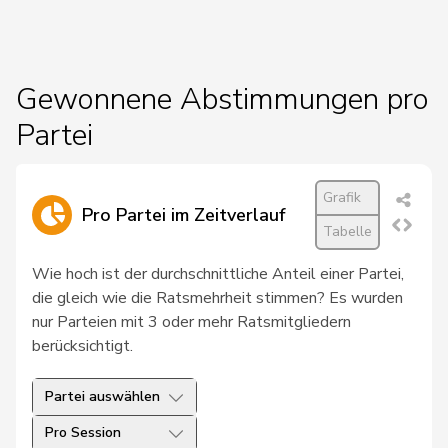
19
Hess
Lorenz
Mitte
BE
20
Kutter
Philipp
Mitte
ZH
Gewonnene Abstimmungen pro
Partei
21
Pfister
Gerhard
Mitte
ZG
22
Roduit
Benjamin
Mitte
VS
Grafik
Pro Partei im Zeitverlauf
23
Blunschy
Dominik
Mitte
SZ
Tabelle
Bulliard-
Wie hoch ist der durchschnittliche Anteil einer Partei,
24
Christine
Mitte
FR
Marbach
die gleich wie die Ratsmehrheit stimmen? Es wurden
nur Parteien mit 3 oder mehr Ratsmitgliedern
Roth
Marie-
25
Mitte
FR
berücksichtigt.
Pasquier
France
Partei auswählen
26
Stadler
Simon
Mitte
UR
Pro Session
Müller-