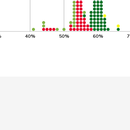
Mitte
VS
3’
Mitte
GR
3’
Mitte
LU
3’
%
40%
50%
60%
Mitte
GE
3’
Mitte
BE
2’
Mitte
ZH
2’
Mitte
ZG
3’
Mitte
VS
3’
Mitte
SZ
3’
Mitte
FR
3’
Mitte
FR
3’