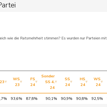
artei
Mitte
UR
3’
Mitte
SO
2’
FDP
VD
3’
 gleich wie die Ratsmehrheit stimmen? Es wurden nur Parteien mi
Mitte
AI
3’
FDP
FR
3’
FDP
GE
3’
FDP
VD
3’
Sonder
WS
FS
SS
HS
WS
23
SS 4.
FDP
GR
3’
23
24
24
24
24
24
FDP
TI
3’
9,7%
93,6%
87,8%
90,1%
90,9%
90,8%
92,5%
FDP
VD
2’