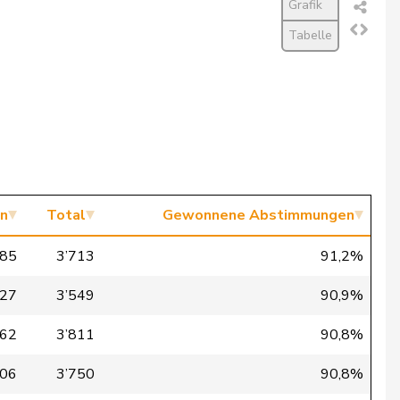
Grafik
Tabelle
n
Total
Gewonnene Abstimmungen
385
3’713
91,2%
227
3’549
90,9%
462
3’811
90,8%
406
3’750
90,8%