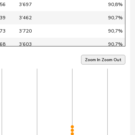
356
3’697
90,8%
139
3’462
90,7%
373
3’720
90,7%
268
3’603
90,7%
252
3’592
90,5%
Zoom In
Zoom Out
316
3’670
90,4%
259
3’605
90,4%
358
3’723
90,2%
406
3’776
90,2%
235
3’592
90,1%