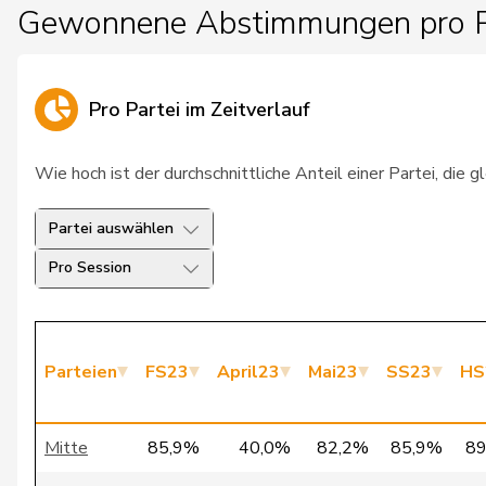
Gewonnene Abstimmungen pro P
26
Stadler
Simon
27
Müller-Altermatt
Stefan
Pro Partei im Zeitverlauf
28
Wehrli
Laurent
Wie hoch ist der durchschnittliche Anteil einer Partei, die
29
Rechsteiner
Thomas
Partei auswählen
30
Gobet
Nadine
Pro Session
31
de Montmollin
Simone
32
Feller
Olivier
Parteien
FS23
April23
Mai23
SS23
HS
33
Giacometti
Anna
34
Gianini
Simone
Mitte
85,9%
40,0%
82,2%
85,9%
8
35
de Quattro
Jacqueline