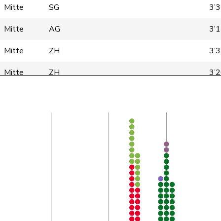
Mitte
SG
3’
Mitte
AG
3’
Mitte
ZH
3’
Mitte
ZH
3’
Mitte
SG
3’
Mitte
NW
3’
Mitte
BE
3’
Mitte
VD
3’
Mitte
VS
3’
Mitte
LU
3’