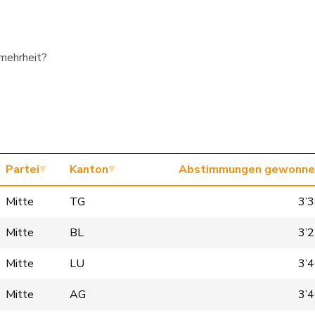
smehrheit?
Partei
Kanton
Abstimmungen gewonne
Mitte
TG
3’
Mitte
BL
3’
Mitte
LU
3’
Mitte
AG
3’