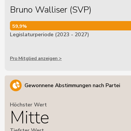
Bruno Walliser (SVP)
59,9%
59,9%
Legislaturperiode (2023 - 2027)
Pro Mitglied anzeigen >
Gewonnene Abstimmungen nach Partei
Höchster Wert
Mitte
Tiefster Wert