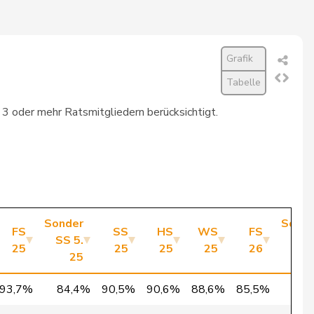
327
3’730
89,2%
Grafik
714
3’060
88,7%
Tabelle
098
3’538
87,6%
t 3 oder mehr Ratsmitgliedern berücksichtigt.
183
3’637
87,5%
282
3’788
86,6%
159
3’654
86,5%
108
3’611
86,1%
Sonder
Sonde
FS
SS
HS
WS
FS
SS 5.
SS 
152
3’660
86,1%
25
25
25
25
26
25
2
222
3’747
86,0%
93,7%
84,4%
90,5%
90,6%
88,6%
85,5%
90,
832
3’298
85,9%