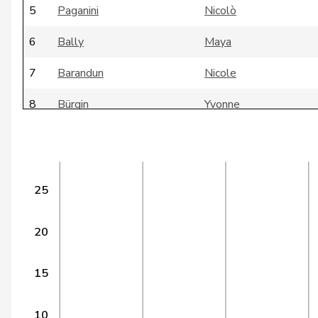
5
Paganini
Nicolò
6
Bally
Maya
7
Barandun
Nicole
8
Bürgin
Yvonne
9
Ritter
Markus
10
Durrer-Knobel
Regina
25
11
Nause
Reto
12
Chappuis
Isabelle
20
13
Kamerzin
Sidney
15
14
Müller
Leo
10