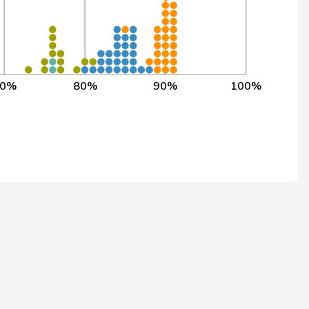
342
3’713
90,0%
336
3’706
90,0%
390
3’769
89,9%
70%
80%
90%
100%
257
3’627
89,8%
961
3’305
89,6%
636
2’942
89,6%
027
3’379
89,6%
278
3’664
89,5%
202
3’580
89,4%
171
3’545
89,4%
230
3’612
89,4%