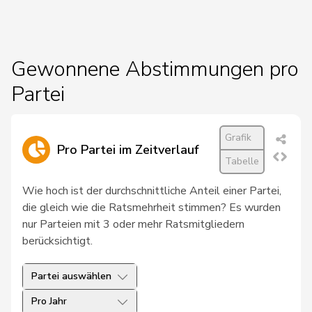
19
Hess
Lorenz
Mitte
BE
20
Kutter
Philipp
Mitte
ZH
Gewonnene Abstimmungen pro
Partei
21
Pfister
Gerhard
Mitte
ZG
22
Roduit
Benjamin
Mitte
VS
Grafik
Pro Partei im Zeitverlauf
23
Blunschy
Dominik
Mitte
SZ
Tabelle
Bulliard-
Wie hoch ist der durchschnittliche Anteil einer Partei,
24
Christine
Mitte
FR
Marbach
die gleich wie die Ratsmehrheit stimmen? Es wurden
nur Parteien mit 3 oder mehr Ratsmitgliedern
Roth
Marie-
25
Mitte
FR
berücksichtigt.
Pasquier
France
Partei auswählen
26
Stadler
Simon
Mitte
UR
Pro Jahr
Müller-