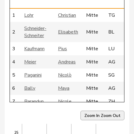
1
Lohr
Christian
Mitte
TG
Schneider-
2
Elisabeth
Mitte
BL
Schneiter
3
Kaufmann
Pius
Mitte
LU
4
Meier
Andreas
Mitte
AG
5
Paganini
Nicolò
Mitte
SG
6
Bally
Maya
Mitte
AG
7
Barandun
Nicole
Mitte
ZH
8
Bürgin
Yvonne
Mitte
ZH
Zoom In
Zoom Out
9
Ritter
Markus
Mitte
SG
25