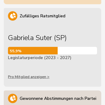
Zufälliges Ratsmitglied
Gabriela Suter (SP)
55,9%
55,9%
Legislaturperiode (2023 - 2027)
Pro Mitglied anzeigen >
Gewonnene Abstimmungen nach Partei