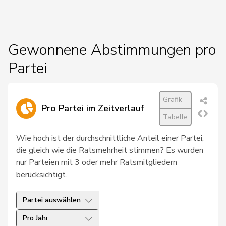
19
Hess
Lorenz
Mitte
BE
20
Kutter
Philipp
Mitte
ZH
Gewonnene Abstimmungen pro
Partei
21
Pfister
Gerhard
Mitte
ZG
22
Roduit
Benjamin
Mitte
VS
Grafik
Pro Partei im Zeitverlauf
23
Blunschy
Dominik
Mitte
SZ
Tabelle
Bulliard-
Wie hoch ist der durchschnittliche Anteil einer Partei,
24
Christine
Mitte
FR
Marbach
die gleich wie die Ratsmehrheit stimmen? Es wurden
nur Parteien mit 3 oder mehr Ratsmitgliedern
Roth
Marie-
25
Mitte
FR
berücksichtigt.
Pasquier
France
Partei auswählen
26
Stadler
Simon
Mitte
UR
Pro Jahr
Müller-