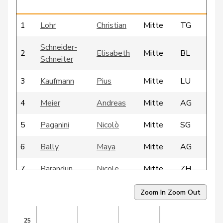
1
Lohr
Christian
Mitte
TG
Schneider-
2
Elisabeth
Mitte
BL
Schneiter
3
Kaufmann
Pius
Mitte
LU
4
Meier
Andreas
Mitte
AG
5
Paganini
Nicolò
Mitte
SG
6
Bally
Maya
Mitte
AG
7
Barandun
Nicole
Mitte
ZH
8
Bürgin
Yvonne
Mitte
ZH
Zoom In
Zoom Out
9
Ritter
Markus
Mitte
SG
25