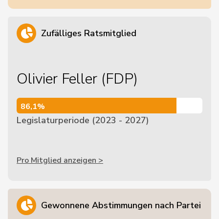
Zufälliges Ratsmitglied
Olivier Feller (FDP)
86,1%
86,1%
Legislaturperiode (2023 - 2027)
Pro Mitglied anzeigen >
Gewonnene Abstimmungen nach Partei