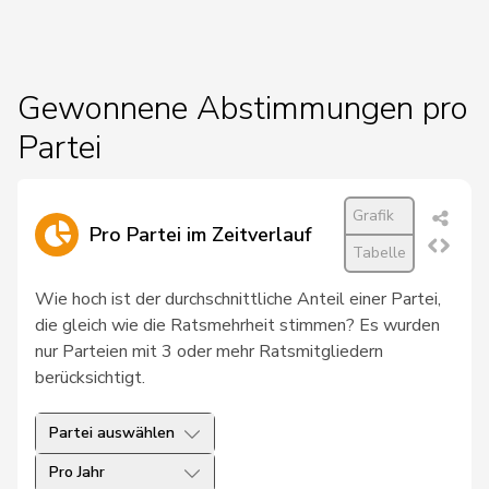
19
Hess
Lorenz
Mitte
BE
20
Kutter
Philipp
Mitte
ZH
Gewonnene Abstimmungen pro
Partei
21
Pfister
Gerhard
Mitte
ZG
22
Roduit
Benjamin
Mitte
VS
Grafik
Pro Partei im Zeitverlauf
23
Blunschy
Dominik
Mitte
SZ
Tabelle
Bulliard-
Wie hoch ist der durchschnittliche Anteil einer Partei,
24
Christine
Mitte
FR
Marbach
die gleich wie die Ratsmehrheit stimmen? Es wurden
nur Parteien mit 3 oder mehr Ratsmitgliedern
Roth
Marie-
25
Mitte
FR
berücksichtigt.
Pasquier
France
Partei auswählen
26
Stadler
Simon
Mitte
UR
Pro Jahr
Müller-