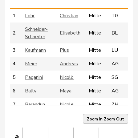
1
Lohr
Christian
Mitte
TG
Schneider-
2
Elisabeth
Mitte
BL
Schneiter
3
Kaufmann
Pius
Mitte
LU
4
Meier
Andreas
Mitte
AG
5
Paganini
Nicolò
Mitte
SG
6
Bally
Maya
Mitte
AG
7
Barandun
Nicole
Mitte
ZH
8
Bürgin
Yvonne
Mitte
ZH
Zoom In
Zoom Out
9
Ritter
Markus
Mitte
SG
25