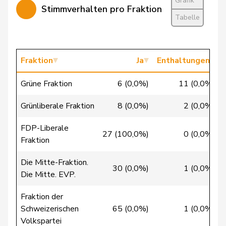
Grafik
Stimmverhalten pro Fraktion
Calame
Didier
SVP
V
NE
Tabelle
Candan
Hasan
SP
S
LU
Candinas
Fraktion
Martin
Mitte
Ja
Enthaltungen
M-E
GR
Chappuis
Isabelle
Mitte
M-E
VD
Grüne Fraktion
6 (0,0%)
11 (0,0%)
Christ
Katja
glp
GL
BS
Grünliberale Fraktion
8 (0,0%)
2 (0,0%)
FDP-Liberale
Clivaz
Christophe
GRÜNE
G
VS
27 (100,0%)
0 (0,0%)
Fraktion
Cottier
Damien
FDP
RL
NE
Die Mitte-Fraktion.
30 (0,0%)
1 (0,0%)
Die Mitte. EVP.
Crottaz
Brigitte
SP
S
VD
Fraktion der
Dandrès
Christian
SP
S
GE
Schweizerischen
65 (0,0%)
1 (0,0%)
Volkspartei