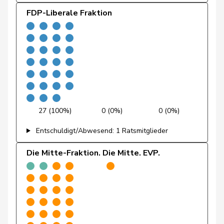
Farinelli
Alex
FDP
RL
TI
FDP-Liberale Fraktion
Fehlmann
Laurence
SP
S
GE
Rielle
Fehr Düsel
Nina
SVP
V
ZH
Feller
Olivier
FDP
RL
VD
Fischer
Benjamin
SVP
V
ZH
27 (100%)
0 (0%)
0 (0%)
Fivaz
Fabien
GRÜNE
G
NE
Entschuldigt/Abwesend: 1 Ratsmitglieder
Flach
Beat
glp
GL
AG
Die Mitte-Fraktion. Die Mitte. EVP.
Fonio
Giorgio
Mitte
M-E
TI
Freymond
Sylvain
SVP
V
VD
Pierre-
Fridez
SP
S
JU
Alain