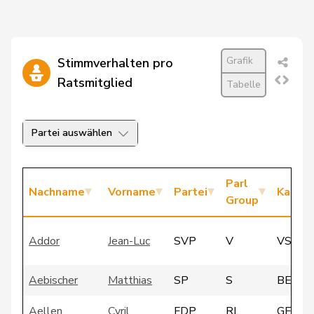
Grafik
Stimmverhalten pro
Ratsmitglied
Tabelle
Partei auswählen
Parl
Nachname
Vorname
Partei
Kanto
Group
Addor
Jean-Luc
SVP
V
VS
Aebischer
Matthias
SP
S
BE
Aellen
Cyril
FDP
RL
GE