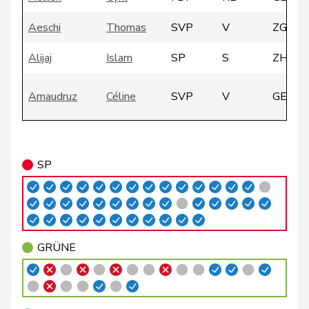
Aeschi
Thomas
SVP
V
ZG
Alijaj
Islam
SP
S
ZH
Amaudruz
Céline
SVP
V
GE
Amoos
Emmanuel
SP
S
VS
SP
Andrey
Gerhard
GRÜNE
G
FR
Badertscher
Christine
GRÜNE
G
BE
GRÜNE
Badran
Jacqueline
SP
S
ZH
Bally
Maya
Mitte
M-E
AG