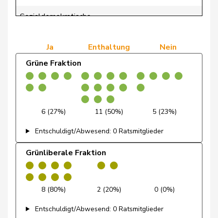
de Courten
Thomas
SVP
V
BL
Sozialdemokratische
39 (100,0%)
0 (0,0%)
de
Fraktion
Simone
FDP
RL
GE
Montmollin
Ja
Enthaltung
Nein
de Quattro
Jacqueline
FDP
RL
VD
Grüne Fraktion
Dettling
Marcel
SVP
V
SZ
De Ventura
Linda
SP
S
SH
6 (27%)
11 (50%)
5 (23%)
Dobler
Marcel
FDP
RL
SG
Entschuldigt/Abwesend: 0 Ratsmitglieder
Docourt
Martine
SP
S
NE
Grünliberale Fraktion
Durrer-
Regina
Mitte
M-E
NW
Knobel
8 (80%)
2 (20%)
0 (0%)
Egger
Mike
SVP
V
SG
Entschuldigt/Abwesend: 0 Ratsmitglieder