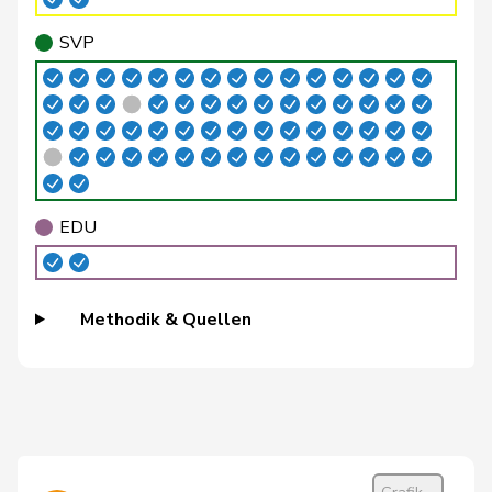
Brenzikofer
Florence
GRÜNE
G
BL
SVP
Brizzi
Simona
SP
S
AG
Roland
Büchel
SVP
V
SG
Rino
Buffat
Michaël
SVP
V
VD
EDU
Bühler
Manfred
SVP
V
BE
Bulliard-
Methodik & Quellen
Christine
Mitte
M-E
FR
Marbach
Burgherr
Thomas
SVP
V
AG
Bürgi
Roman
SVP
V
SZ
Bürgin
Yvonne
Mitte
M-E
ZH