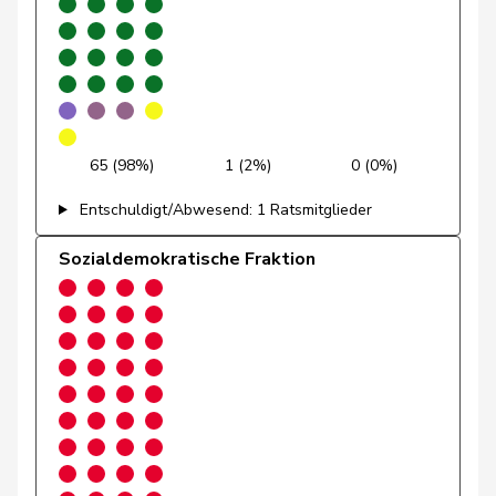
Gobet
Nadine
FDP
RL
FR
Golay
Roger
MCG
V
GE
Götte
Michael
SVP
V
SG
65 (98%)
1 (2%)
0 (0%)
Graber
Michael
SVP
V
VS
Entschuldigt/Abwesend: 1 Ratsmitglieder
Gredig
Corina
glp
GL
ZH
Sozialdemokratische Fraktion
Grossen
Jürg
glp
GL
BE
Grüter
Franz
SVP
V
LU
Niklaus-
Gugger
EVP
M-E
ZH
Samuel
Guggisberg
Lars
SVP
V
BE