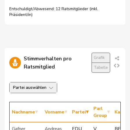
Entschuldigt/Abwesend: 12 Ratsmitglieder (inkl.
Präsident/in)
Grafik
Stimmverhalten pro
Ratsmitglied
Tabelle
Partei auswählen
Parl
Nachname
Vorname
Partei
Kanto
Group
Gafner
Andreas
EDU
V
BE