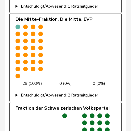
Entschuldigt/Abwesend: 1 Ratsmitglieder
Prelicz-Huber
Katharina
GRÜNE
G
ZH
Die Mitte-Fraktion. Die Mitte. EVP.
Ryser
Franziska
GRÜNE
G
SG
Schlatter
Marionna
GRÜNE
G
ZH
Schneider
Meret
GRÜNE
G
ZH
Töngi
Michael
GRÜNE
G
LU
Trede
Aline
GRÜNE
G
BE
29 (100%)
0 (0%)
0 (0%)
Entschuldigt/Abwesend: 2 Ratsmitglieder
Walder
Nicolas
GRÜNE
G
GE
Fraktion der Schweizerischen Volkspartei
Weichelt
Manuela
GRÜNE
G
ZG
Wettstein
Felix
GRÜNE
G
SO