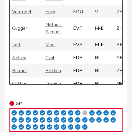
Vontobel
Erich
EDU
V
ZH
Niklaus-
Gugger
EVP
M-E
ZH
Samuel
Jost
Marc
EVP
M-E
BE
Aellen
Cyril
FDP
RL
GE
Balmer
Bettina
FDP
RL
ZH
Cottier
Damien
FDP
RL
NE
de
Simone
FDP
RL
GE
SP
Montmollin
de Quattro
Jacqueline
FDP
RL
VD
Dobler
Marcel
FDP
RL
SG