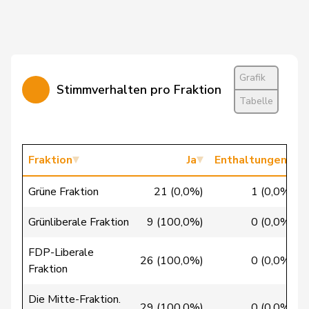
von
Patricia
FDP
RL
BS
Falkenstein
Walti
Beat
FDP
RL
ZH
Grafik
Wasserfallen
Christian
FDP
RL
BE
Stimmverhalten pro Fraktion
Tabelle
Wehrli
Laurent
FDP
RL
VD
Bäumle
Martin
glp
GL
ZH
Fraktion
Ja
Enthaltungen
Grüne Fraktion
21 (0,0%)
1 (0,0%)
Bertschy
Kathrin
glp
GL
BE
Grünliberale Fraktion
9 (100,0%)
0 (0,0%)
Christ
Katja
glp
GL
BS
FDP-Liberale
26 (100,0%)
0 (0,0%)
Flach
Beat
glp
GL
AG
Fraktion
Gredig
Corina
glp
GL
ZH
Die Mitte-Fraktion.
29 (100,0%)
0 (0,0%)