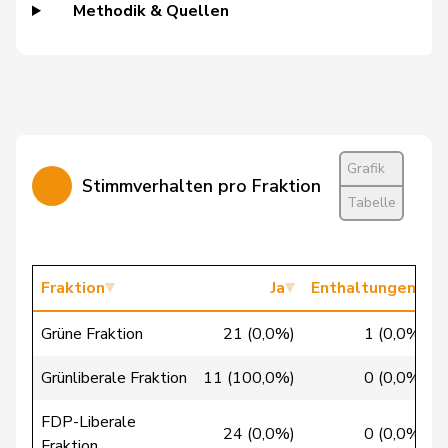
Dandrès
Christian
SP
S
GE
Methodik & Quellen
Glur
Christian
SVP
V
AG
Imark
Christian
SVP
V
SO
Lohr
Christian
Mitte
M-E
TG
Grafik
Wasserfallen
Christian
FDP
RL
BE
Stimmverhalten pro Fraktion
Tabelle
Badertscher
Christine
GRÜNE
G
BE
Bulliard-
Christine
Mitte
M-E
FR
Fraktion
Ja
Enthaltungen
Marbach
Grüne Fraktion
21 (0,0%)
1 (0,0%)
Riner
Christoph
SVP
V
AG
Grünliberale Fraktion
11 (100,0%)
0 (0,0%)
Clivaz
Christophe
GRÜNE
G
VS
FDP-Liberale
Chollet
Clarence
GRÜNE
G
NE
24 (0,0%)
0 (0,0%)
Fraktion