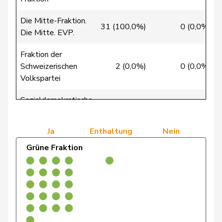
Friedl
Claudia
SP
S
SG
Die Mitte-Fraktion.
31 (100,0%)
0 (0,0%)
Die Mitte. EVP.
Gredig
Corina
glp
GL
ZH
Fraktion der
Aellen
Cyril
FDP
RL
GE
Schweizerischen
2 (0,0%)
0 (0,0%)
Volkspartei
Cottier
Damien
FDP
RL
NE
Sozialdemokratische
37 (0,0%)
2 (0,0%)
Ruch
Daniel
FDP
RL
VD
Fraktion
Ja
Enthaltung
Nein
Sormanni
Daniel
MCG
V
GE
Grüne Fraktion
Schneeberger
Daniela
FDP
RL
BL
Roth
David
SP
S
LU
Klopfenstein
Delphine
GRÜNE
G
GE