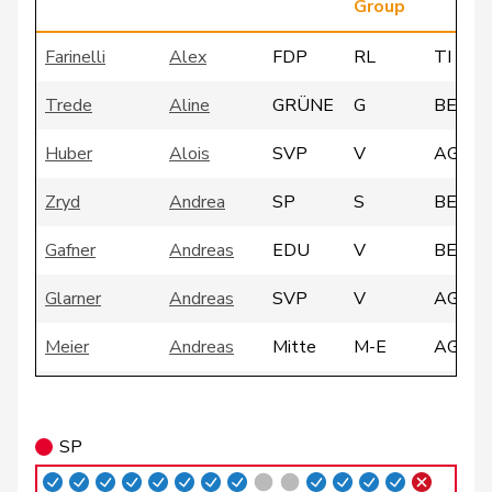
Group
Farinelli
Alex
FDP
RL
TI
Trede
Aline
GRÜNE
G
BE
Huber
Alois
SVP
V
AG
Zryd
Andrea
SP
S
BE
Gafner
Andreas
EDU
V
BE
Glarner
Andreas
SVP
V
AG
Meier
Andreas
Mitte
M-E
AG
Silberschmidt
Andri
FDP
RL
ZH
Giacometti
Anna
FDP
RL
GR
SP