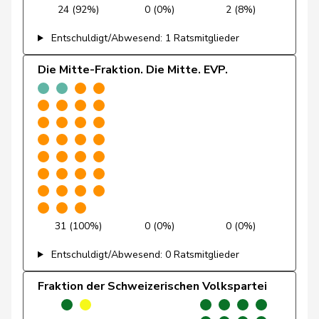
24 (92%)
0 (0%)
2 (8%)
Revaz
Estelle
SP
S
GE
Entschuldigt/Abwesend: 1 Ratsmitglieder
Molina
Fabian
SP
S
ZH
Die Mitte-Fraktion. Die Mitte. EVP.
Stämpfli
Fabienne
glp
GL
BE
Rumy
Farah
SP
S
SO
Wettstein
Felix
GRÜNE
G
SO
Brenzikofer
Florence
GRÜNE
G
BL
Grüter
Franz
SVP
V
LU
31 (100%)
0 (0%)
0 (0%)
Ryser
Franziska
GRÜNE
G
SG
Entschuldigt/Abwesend: 0 Ratsmitglieder
Suter
Gabriela
SP
S
AG
Fraktion der Schweizerischen Volkspartei
Andrey
Gerhard
GRÜNE
G
FR