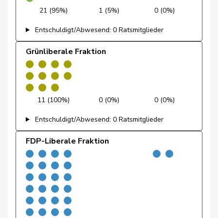
Broggini
21 (95%)
1 (5%)
0 (0%)
Gutjahr
Diana
SVP
V
TG
Entschuldigt/Abwesend: 0 Ratsmitglieder
Calame
Didier
SVP
V
NE
Grünliberale Fraktion
Blunschy
Dominik
Mitte
M-E
SZ
Schneider-
Elisabeth
Mitte
M-E
BL
Schneiter
11 (100%)
0 (0%)
0 (0%)
Amoos
Emmanuel
SP
S
VS
Entschuldigt/Abwesend: 0 Ratsmitglieder
Nussbaumer
Eric
SP
S
BL
FDP-Liberale Fraktion
Hess
Erich
SVP
V
BE
Vontobel
Erich
EDU
V
ZH
Wandfluh
Ernst
SVP
V
BE