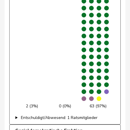
Pfister
Gerhard
Mitte
M-E
ZG
Fonio
Giorgio
Mitte
M-E
TI
Rutz
Gregor
SVP
V
ZH
Gysin
Greta
GRÜNE
G
TI
Rüegsegger
Hans Jörg
SVP
V
BE
Hans-
Portmann
FDP
RL
ZH
Peter
Candan
Hasan
SP
S
LU
Theiler
Heinz
FDP
RL
SZ
2 (3%)
0 (0%)
63 (97%)
Kälin
Irène
GRÜNE
G
AG
Entschuldigt/Abwesend: 1 Ratsmitglieder
Chappuis
Isabelle
Mitte
M-E
VD