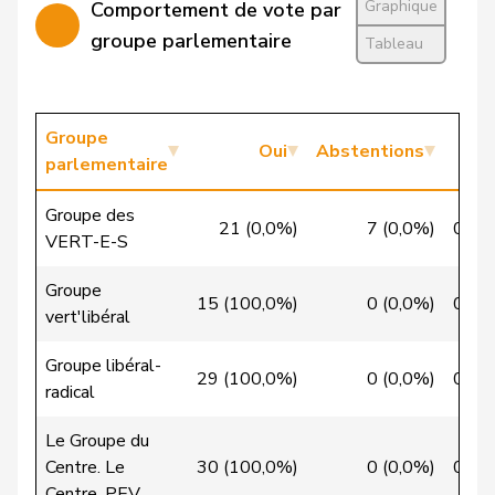
Graphique
Comportement de vote par
Christ
Katja
pvl
GL
BS
groupe parlementaire
Tableau
VERT-
Clivaz
Christophe
G
VS
E-S
Groupe
Oui
Abstentions
N
Cottier
Damien
PLR
RL
NE
parlementaire
Crottaz
Brigitte
PSS
S
VD
Groupe des
21 (0,0%)
7 (0,0%)
0 (0
VERT-E-S
Dandrès
Christian
PSS
S
GE
Groupe
de Courten
Thomas
UDC
V
BL
15 (100,0%)
0 (0,0%)
0 (0
vert'libéral
de la
Denis
PdT
G
NE
Groupe libéral-
Reussille
29 (100,0%)
0 (0,0%)
0 (0
radical
de
Simone
PLR
RL
GE
Le Groupe du
Montmollin
Centre. Le
30 (100,0%)
0 (0,0%)
0 (0
Centre. PEV.