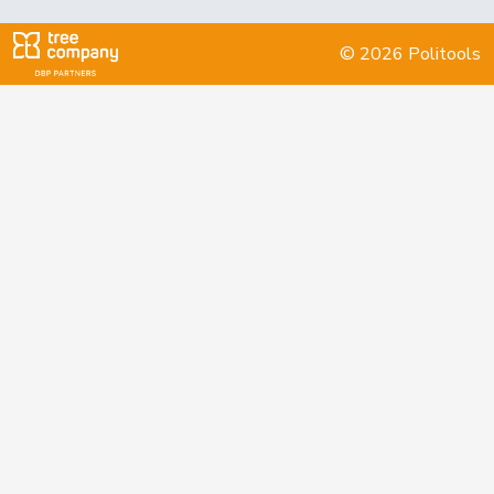
Keller
Peter
UDC
V
NW
© 2026 Politools
Klopfenstein
VERT-
Delphine
G
GE
Broggini
E-S
Köppel
Roger
UDC
V
ZH
Kutter
Philipp
Centre
M-E
ZH
Landolt
Martin
Centre
M-E
GL
Locher
Sandra
PSS
S
GR
Benguerel
Lohr
Christian
Centre
M-E
TG
Lüscher
Christian
PLR
RL
GE
Mäder
Jörg
pvl
GL
ZH