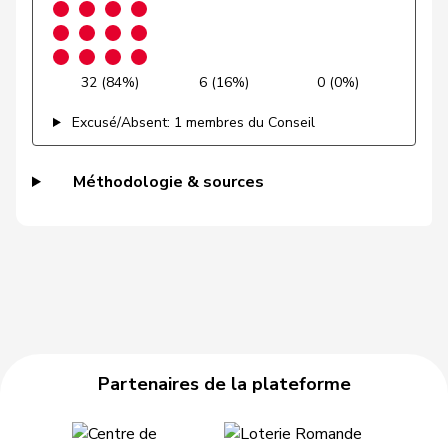
Gugger
PEV
M-E
ZH
Samuel
Guggisberg
Lars
UDC
V
BE
32 (84%)
6 (16%)
0 (0%)
Gutjahr
Diana
UDC
V
TG
Excusé/Absent: 1 membres du Conseil
Gysi
Barbara
PSS
S
SG
Méthodologie & sources
VERT-
Gysin
Greta
G
TI
E-S
Haab
Martin
UDC
V
ZH
Heer
Alfred
UDC
V
ZH
Heimgartner
Stefanie
UDC
V
AG
Partenaires de la plateforme
Herzog
Verena
UDC
V
TG
Hess
Erich
UDC
V
BE