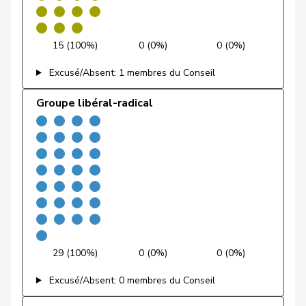
Feri
Yvonne
PSS
S
AG
Fiala
Doris
PLR
RL
ZH
15 (100%)
0 (0%)
0 (0%)
Fischer
Roland
pvl
GL
LU
Excusé/Absent: 1 membres du Conseil
VERT-
Fivaz
Fabien
G
NE
Groupe libéral-radical
E-S
Flach
Beat
pvl
GL
AG
Fluri
Kurt
PLR
RL
SO
Pierre-
Fridez
PSS
S
JU
Alain
Friedl
Claudia
PSS
S
SG
29 (100%)
0 (0%)
0 (0%)
Friedli
Esther
UDC
V
SG
Excusé/Absent: 0 membres du Conseil
Funiciello
Tamara
PSS
S
BE