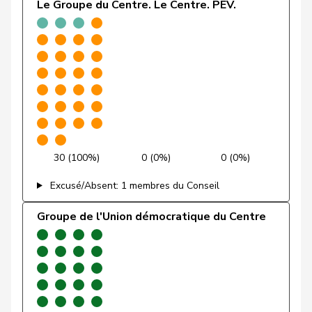
Le Groupe du Centre. Le Centre. PEV.
Gafner
Andreas
UDF
V
BE
Andrea
Geissbühler
UDC
V
BE
Martina
Giacometti
Anna
PLR
RL
GR
Giezendanner
Benjamin
UDC
V
AG
30 (100%)
0 (0%)
0 (0%)
VERT-
Girod
Bastien
G
ZH
E-S
Excusé/Absent: 1 membres du Conseil
Glanzmann-
Groupe de l'Union démocratique du Centre
Ida
Centre
M-E
LU
Hunkeler
Glarner
Andreas
UDC
V
AG
VERT-
Glättli
Balthasar
G
ZH
E-S