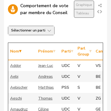
Graphique
Comportement de vote
par membre du Conseil
Tableau
Sélectionner un parti
Parl
Nom
Prénom
Parti
Canton
Group
Addor
Jean-Luc
UDC
V
VS
Aebi
Andreas
UDC
V
BE
Aebischer
Matthias
PSS
S
BE
Aeschi
Thomas
UDC
V
ZG
Amaudruz
Céline
UDC
V
GE