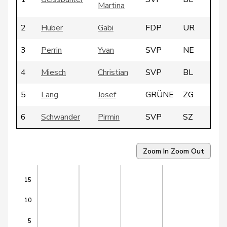
Martina
2
Huber
Gabi
FDP
UR
3
Perrin
Yvan
SVP
NE
4
Miesch
Christian
SVP
BL
5
Lang
Josef
GRÜNE
ZG
6
Schwander
Pirmin
SVP
SZ
7
Brönnimann
Andreas
EDU
BE
Zoom In
Zoom Out
Lachenmeier-
8
Anita
GRÜNE
BS
Thüring
15
9
Reymond
André
SVP
GE
10
10
Killer
Hans
SVP
AG
5