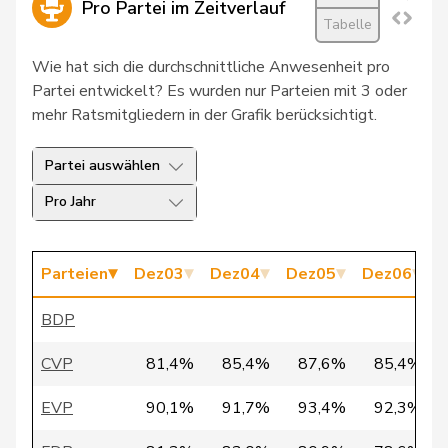
Pro Partei im Zeitverlauf
Tabelle
21
Pfister
Theophil
SVP
SG
Wie hat sich die durchschnittliche Anwesenheit pro
Weber-
Marie-
Partei entwickelt? Es wurden nur Parteien mit 3 oder
22
CSP
FR
Gobet
Thérèse
mehr Ratsmitgliedern in der Grafik berücksichtigt.
Carobbio
23
Marina
SP
TI
Partei auswählen
Guscetti
Pro Jahr
Glanzmann-
24
Ida
CVP
LU
Hunkeler
Parteien
Dez03
Dez04
Dez05
Dez06
D
25
Schelbert
Louis
GRÜNE
LU
BDP
26
Wyss
Brigit
GRÜNE
SO
CVP
81,4%
85,4%
87,6%
85,4%
27
Amherd
Viola
CVP
VS
EVP
90,1%
91,7%
93,4%
92,3%
Glauser-
28
Alice
SVP
VD
Zufferey