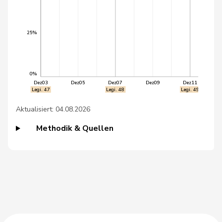
38
Pedrina
Fabio
SP
TI
25%
39
Teuscher
Franziska
GRÜNE
BE
Thorens
40
Adèle
GRÜNE
VD
Goumaz
0%
Dez03
Dez05
Dez07
Dez09
Dez11
Legi. 47
Legi. 48
Legi. 49
41
Kiener Nellen
Margret
SP
BE
Aktualisiert: 04.08.2026
42
Prelicz-Huber
Katharina
GRÜNE
ZH
Methodik & Quellen
43
van Singer
Christian
GRÜNE
VD
44
Caviezel
Tarzisius
FDP
GR
45
Wobmann
Walter
SVP
SO
Chopard-
46
Max
SP
AG
Acklin