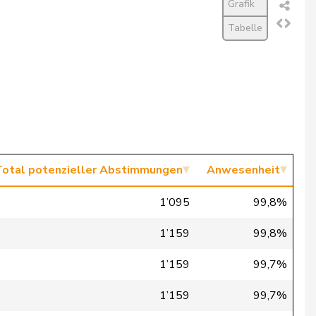
Grafik
Tabelle
Total potenzieller Abstimmungen
Anwesenheit
1’095
99,8%
1’159
99,8%
1’159
99,7%
1’159
99,7%