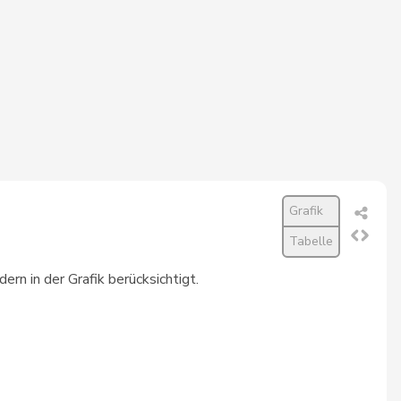
1’159
99,1%
1’159
99,1%
1’159
99,1%
909
99,0%
1’159
99,0%
Grafik
1’159
99,0%
Tabelle
1’159
98,9%
rn in der Grafik berücksichtigt.
1’159
98,9%
1’159
98,9%
1’159
98,9%