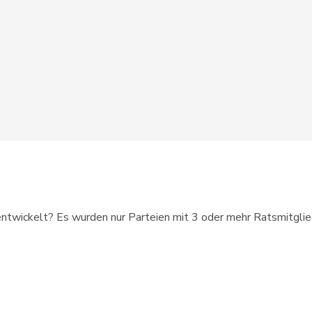
P
FR
1’148
P
BE
1’148
ZH
1’148
P
SG
900
BE
1’147
ÜNE
LU
1’147
SO
1’146
entwickelt? Es wurden nur Parteien mit 3 oder mehr Ratsmitgliede
P
TI
1’146
P
VS
1’146
p-ow
OW
1’146