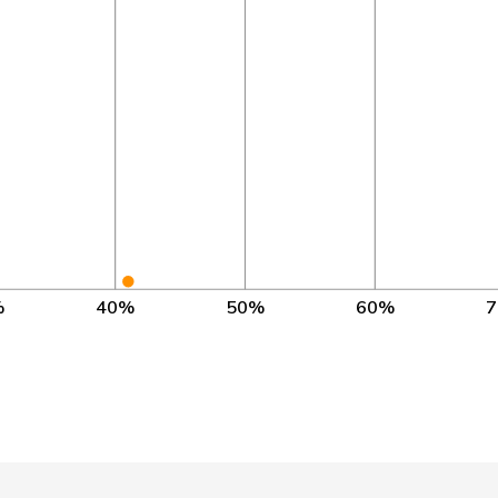
P
TG
1’151
BL
134
P
SG
1’151
P
ZH
1’151
P
GE
1’089
P
ZH
509
ZH
1’150
%
40%
50%
60%
ÜNE
BS
1’149
P
TG
1’149
P
VD
1’148
ZH
1’149