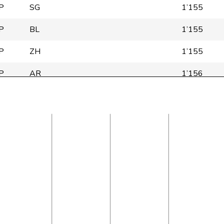
P
SG
1’155
P
BL
1’155
P
ZH
1’155
P
AR
1’156
BS
1’154
P
TI
1’153
FR
1’153
P
ZH
1’153
SG
1’151
P
ZH
1’151