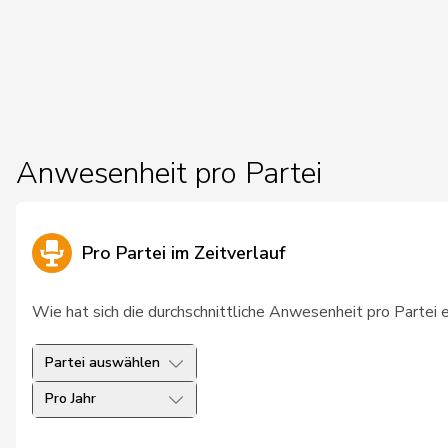
26
Page
Pierre-André
SV
27
Umbricht Pieren
Nadja
SV
28
Weibel
Thomas
glp
Anwesenheit pro Partei
29
Egger
Mike
SV
30
Masshardt
Nadine
SP
Pro Partei im Zeitverlauf
31
Töngi
Michael
GR
32
Hadorn
Philipp
SP
Wie hat sich die durchschnittliche Anwesenheit pro Partei 
33
Merlini
Giovanni
FD
Partei auswählen
34
Ruppen
Franz
SV
Pro Jahr
35
Vogler
Karl
cs