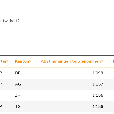
entwickelt?
tei
Kanton
Abstimmungen teilgenommen
P
BE
1’093
P
AG
1’157
ZH
1’155
P
TG
1’156