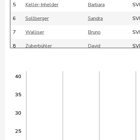
5
Keller-Inhelder
Barbara
SV
6
Sollberger
Sandra
SV
7
Walliser
Bruno
SV
8
Zuberbühler
David
SV
9
Schenker
Silvia
SP
10
Regazzi
Fabio
CV
40
11
Schneider Schüttel
Ursula
SP
35
12
Tuena
Mauro
SV
30
13
Friedl
Claudia
SP
14
Gugger
Niklaus-Samuel
EV
25