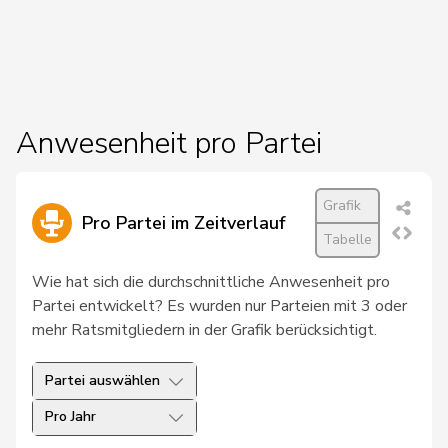
Inhelder
Schmid-
185
Barbara
CVP
ZH
Federer
81
Steinemann
Barbara
SVP
ZH
Anwesenheit pro Partei
105
Girod
Bastien
GRÜNE
ZH
114
Heim
Bea
SP
SO
Grafik
Pro Partei im Zeitverlauf
Tabelle
119
Arnold
Beat
SVP
UR
Wie hat sich die durchschnittliche Anwesenheit pro
90
Flach
Beat
glp
AG
Partei entwickelt? Es wurden nur Parteien mit 3 oder
mehr Ratsmitgliedern in der Grafik berücksichtigt.
123
Jans
Beat
SP
BS
51
Walti
Beat
FDP
ZH
Partei auswählen
Pro Jahr
69
Roduit
Benjamin
CVP
VS