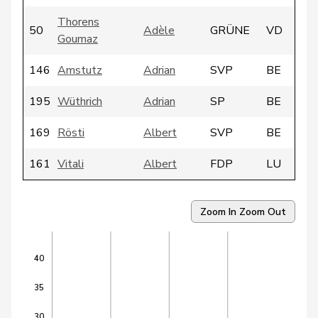
Thorens
50
Adèle
GRÜNE
VD
Goumaz
146
Amstutz
Adrian
SVP
BE
195
Wüthrich
Adrian
SP
BE
169
Rösti
Albert
SVP
BE
161
Vitali
Albert
FDP
LU
145
Tschäppät
Alexander
SP
BE
Zoom In
Zoom Out
197
Heer
Alfred
SVP
ZH
Glauser-
40
147
Alice
SVP
VD
Zufferey
35
56
Trede
Aline
GRÜNE
BE
30