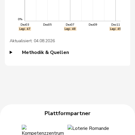
49
Pointet
François
glp
VD
0%
50
Silberschmidt
Andri
FDP
ZH
Dez03
Dez05
Dez07
Dez09
Dez11
Legi. 47
Legi. 48
Legi. 49
51
Studer
Lilian
EVP
AG
Aktualisiert: 04.08.2026
52
Widmer
Céline
SP
ZH
Methodik & Quellen
53
Dobler
Marcel
FDP
SG
54
Gössi
Petra
FDP
SZ
55
Herzog
Verena
SVP
TG
56
Bourgeois
Jacques
FDP
FR
Plattformpartner
Philipp
57
Bregy
CVP
VS
Matthias
58
Clivaz
Christophe
GRÜNE
VS