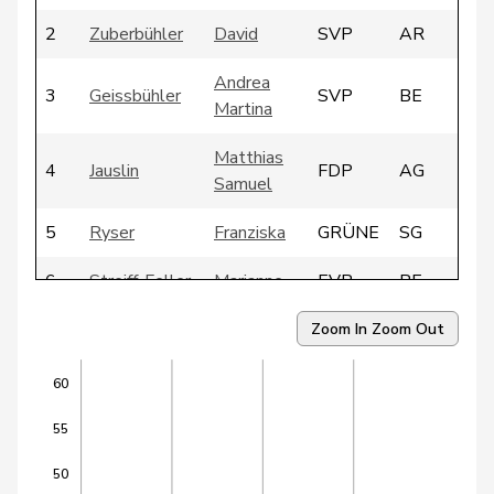
2
Zuberbühler
David
SVP
AR
Andrea
3
Geissbühler
SVP
BE
Martina
Matthias
4
Jauslin
FDP
AG
Samuel
5
Ryser
Franziska
GRÜNE
SG
6
Streiff-Feller
Marianne
EVP
BE
7
Atici
Mustafa
SP
BS
Zoom In
Zoom Out
8
Brélaz
Daniel
GRÜNE
VD
60
9
Cottier
Damien
FDP
NE
55
10
Gutjahr
Diana
SVP
TG
50