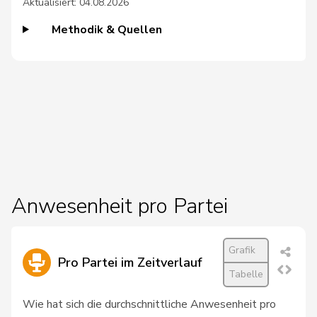
Aktualisiert: 04.08.2026
20
Sollberger
Sandra
SVP
BL
Methodik & Quellen
21
Walder
Nicolas
GRÜNE
GE
22
Crottaz
Brigitte
SP
VD
23
Farinelli
Alex
FDP
TI
24
Gschwind
Jean-Paul
CVP
JU
Locher
25
Sandra
SP
GR
Benguerel
Anwesenheit pro Partei
26
Ruppen
Franz
SVP
VS
Grafik
27
Schläpfer
Therese
SVP
ZH
Pro Partei im Zeitverlauf
Tabelle
28
Barrile
Angelo
SP
ZH
Wie hat sich die durchschnittliche Anwesenheit pro
Niklaus-