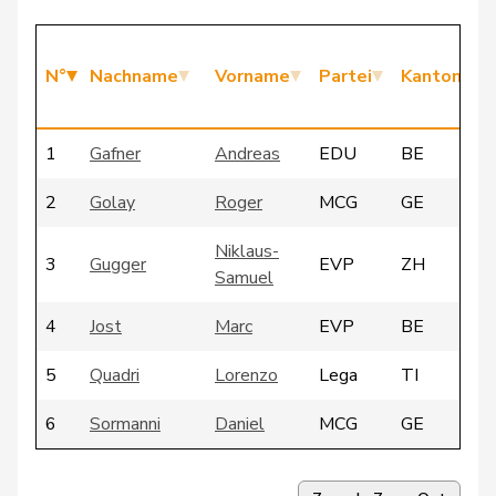
N°
Nachname
Vorname
Partei
Kanton
1
Gafner
Andreas
EDU
BE
2
Golay
Roger
MCG
GE
Niklaus-
3
Gugger
EVP
ZH
Samuel
4
Jost
Marc
EVP
BE
5
Quadri
Lorenzo
Lega
TI
6
Sormanni
Daniel
MCG
GE
7
Vontobel
Erich
EDU
ZH