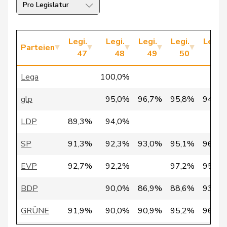
37
Gantenbein
Laura
GRÜNE
SO
Pro Legislatur
38
Grossen
Jürg
glp
BE
Legi.
Legi.
Legi.
Legi.
Legi.
39
Jaccoud
Jessica
SP
VD
Parteien
47
48
49
50
51
40
Kälin
Irène
GRÜNE
AG
Lega
100,0%
41
Mahaim
Raphaël
GRÜNE
VD
glp
95,0%
96,7%
95,8%
94,5%
42
Marti
Samira
SP
BL
LDP
89,3%
94,0%
43
Schlatter
Marionna
GRÜNE
ZH
SP
91,3%
92,3%
93,0%
95,1%
96,0%
44
Strupler
Manuel
SVP
TG
EVP
92,7%
92,2%
97,2%
95,0%
45
Widmer
Céline
SP
ZH
BDP
90,0%
86,9%
88,6%
93,3%
46
Zybach
Ursula
SP
BE
GRÜNE
91,9%
90,0%
90,9%
95,2%
96,3%
47
Aebischer
Matthias
SP
BE