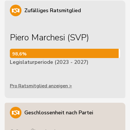
Zufälliges Ratsmitglied
Piero Marchesi (SVP)
98,6%
98,6%
Legislaturperiode (2023 - 2027)
Pro Ratsmitglied anzeigen >
Geschlossenheit nach Partei