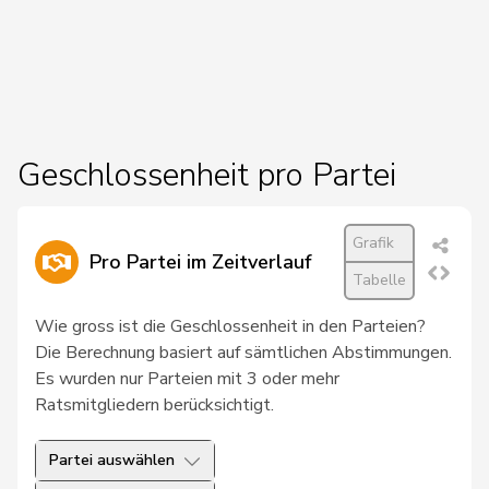
27
Chollet
Clarence
GRÜNE
NE
28
Docourt
Martine
SP
NE
29
Friedl
Claudia
SP
SG
30
Glur
Christian
SVP
AG
Geschlossenheit pro Partei
31
Hug
Roman
SVP
GR
Grafik
32
Schläfli
Nina
SP
TG
Pro Partei im Zeitverlauf
Tabelle
33
Töngi
Michael
GRÜNE
LU
Wie gross ist die Geschlossenheit in den Parteien?
34
Tuosto
Brenda
SP
VD
Die Berechnung basiert auf sämtlichen Abstimmungen.
Es wurden nur Parteien mit 3 oder mehr
35
Bullakaj
Arbër
SP
SG
Ratsmitgliedern berücksichtigt.
36
Christ
Katja
glp
BS
Partei auswählen