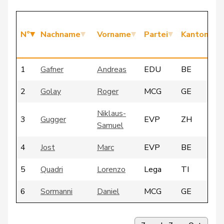
N°
Nachname
Vorname
Partei
Kanton
1
Gafner
Andreas
EDU
BE
2
Golay
Roger
MCG
GE
Niklaus-
3
Gugger
EVP
ZH
Samuel
4
Jost
Marc
EVP
BE
5
Quadri
Lorenzo
Lega
TI
6
Sormanni
Daniel
MCG
GE
7
Vontobel
Erich
EDU
ZH