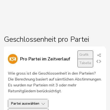
27
Chollet
Clarence
GRÜNE
NE
28
Docourt
Martine
SP
NE
29
Friedl
Claudia
SP
SG
30
Glur
Christian
SVP
AG
Geschlossenheit pro Partei
31
Hug
Roman
SVP
GR
Grafik
32
Schläfli
Nina
SP
TG
Pro Partei im Zeitverlauf
Tabelle
33
Töngi
Michael
GRÜNE
LU
Wie gross ist die Geschlossenheit in den Parteien?
34
Tuosto
Brenda
SP
VD
Die Berechnung basiert auf sämtlichen Abstimmungen.
Es wurden nur Parteien mit 3 oder mehr
35
Bullakaj
Arbër
SP
SG
Ratsmitgliedern berücksichtigt.
36
Christ
Katja
glp
BS
Partei auswählen