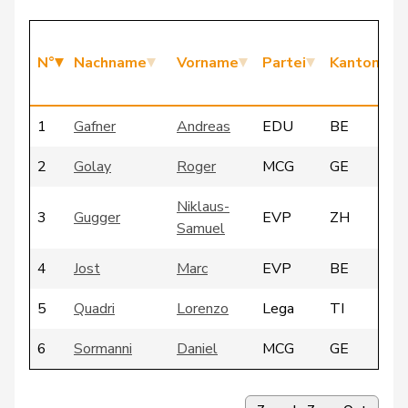
N°
Nachname
Vorname
Partei
Kanton
1
Gafner
Andreas
EDU
BE
2
Golay
Roger
MCG
GE
Niklaus-
3
Gugger
EVP
ZH
Samuel
4
Jost
Marc
EVP
BE
5
Quadri
Lorenzo
Lega
TI
6
Sormanni
Daniel
MCG
GE
7
Vontobel
Erich
EDU
ZH