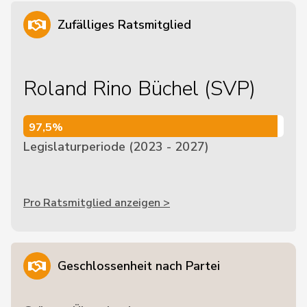
Zufälliges Ratsmitglied
Roland Rino Büchel (SVP)
97,5%
97,5%
Legislaturperiode (2023 - 2027)
Pro Ratsmitglied anzeigen >
Geschlossenheit nach Partei