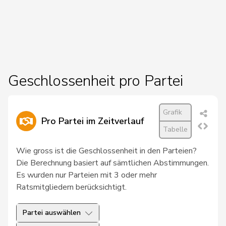
27
Chollet
Clarence
GRÜNE
NE
28
Docourt
Martine
SP
NE
29
Friedl
Claudia
SP
SG
30
Glur
Christian
SVP
AG
Geschlossenheit pro Partei
31
Hug
Roman
SVP
GR
Grafik
32
Schläfli
Nina
SP
TG
Pro Partei im Zeitverlauf
Tabelle
33
Töngi
Michael
GRÜNE
LU
Wie gross ist die Geschlossenheit in den Parteien?
34
Tuosto
Brenda
SP
VD
Die Berechnung basiert auf sämtlichen Abstimmungen.
Es wurden nur Parteien mit 3 oder mehr
35
Bullakaj
Arbër
SP
SG
Ratsmitgliedern berücksichtigt.
36
Christ
Katja
glp
BS
Partei auswählen