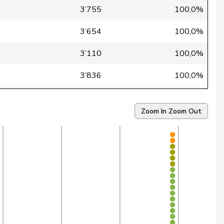
3’755
100,0%
3’654
100,0%
3’110
100,0%
3’836
100,0%
2’318
99,9%
Zoom In
Zoom Out
3’586
99,9%
2’989
99,9%
3’805
99,9%
1’515
99,9%
1’086
99,9%