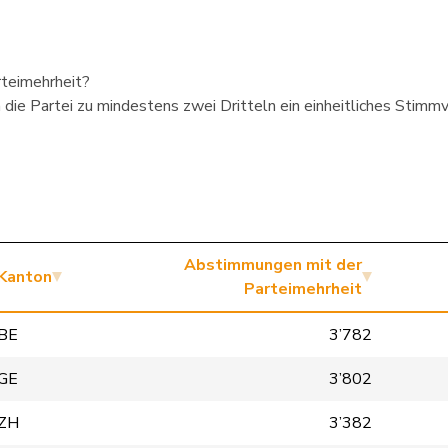
rteimehrheit?
die Partei zu mindestens zwei Dritteln ein einheitliches Stimmve
Abstimmungen mit der
Kanton
Parteimehrheit
BE
3’782
GE
3’802
ZH
3’382