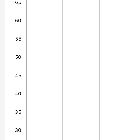
65
14
Wermuth
Cédric
SP
15
Alijaj
Islam
SP
60
16
Bendahan
Samuel
SP
55
17
Locher
Miriam
SP
50
18
Schmaltz
Anna-Béatrice
GRÜNE
19
Arslan
Sibel
GRÜNE
45
20
Candan
Hasan
SP
40
21
Gredig
Corina
glp
35
Klopfenstein
22
Delphine
GRÜNE
Broggini
30
23
Pult
Jon
SP