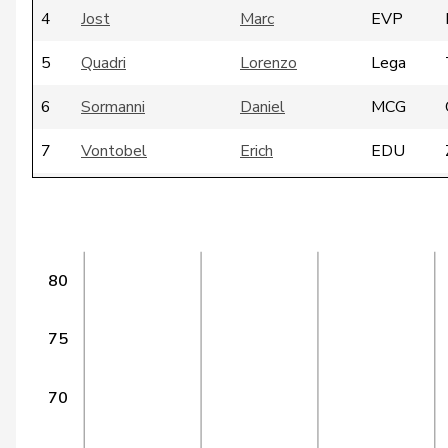
4
Jost
Marc
EVP
5
Quadri
Lorenzo
Lega
6
Sormanni
Daniel
MCG
7
Vontobel
Erich
EDU
8
De Ventura
Linda
SP
9
Funiciello
Tamara
SP
80
10
Meyer
Mattea
SP
11
Molina
Fabian
SP
75
12
Munz
Martina
SP
70
13
Schläpfer
Therese
SVP