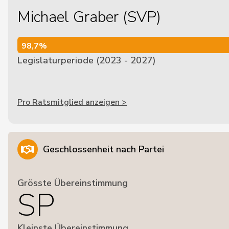
Michael Graber (SVP)
98,7%
98,7%
Legislaturperiode (2023 - 2027)
Pro Ratsmitglied anzeigen >
Geschlossenheit nach Partei
Grösste Übereinstimmung
SP
Kleinste Übereinstimmung