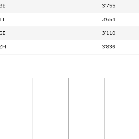
BE
3’755
TI
3’654
GE
3’110
ZH
3’836
SH
2’316
BE
3’581
ZH
2’987
ZH
3’800
SH
1’513
ZH
1’085