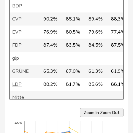
28
Favre
Charles
FDP
VD
BDP
29
Landolt
Martin
BDP
GL
CVP
90,2%
85,1%
89,4%
88,3%
30
Lustenberger
Ruedi
CVP
LU
EVP
76,9%
80,5%
79,6%
77,4%
31
Fiala
Doris
FDP
ZH
FDP
87,4%
83,5%
84,5%
87,5%
32
Kleiner
Marianne
FDP
AR
glp
33
Pelli
Fulvio
FDP
TI
GRÜNE
65,3%
67,0%
61,3%
61,9%
Eichenberger-
LDP
88,2%
81,7%
85,6%
88,1%
34
Corina
FDP
AG
Walther
Mitte
35
Noser
Ruedi
FDP
ZH
SP
70,5%
71,4%
70,6%
65,7%
Zoom In
Zoom Out
36
Wehrli
Reto
CVP
SZ
SVP
72,0%
66,1%
70,0%
71,7%
100%
Schneider-
37
Johann N.
FDP
BE