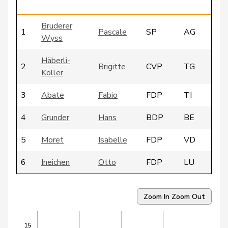
Bruderer
1
Pascale
SP
AG
Wyss
Häberli-
2
Brigitte
CVP
TG
Koller
3
Abate
Fabio
FDP
TI
4
Grunder
Hans
BDP
BE
5
Moret
Isabelle
FDP
VD
6
Ineichen
Otto
FDP
LU
7
Hassler
Hansjörg
BDP
GR
Zoom In
Zoom Out
8
Egger-Wyss
Esther
CVP
AG
15