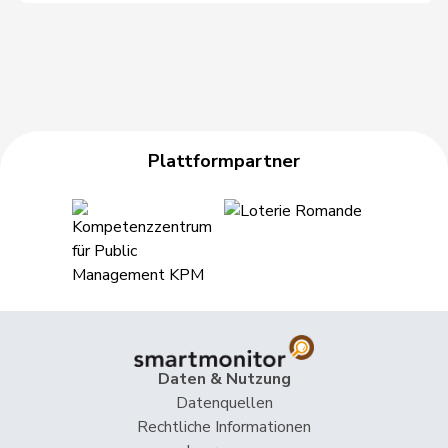
47
Fluri
Kurt
FDP
SO
Hans
48
Gysin
FDP
BL
Rudolf
49
Hany
Urs
CVP
ZH
Plattformpartner
50
Ruey
Claude
FDP
VD
51
Meyer-Kaelin
Thérèse
CVP
FR
52
Büchler
Jakob
CVP
SG
53
Theiler
Georges
FDP
LU
54
Segmüller
Pius
CVP
LU
Daten & Nutzung
55
Wasserfallen
Christian
FDP
BE
Datenquellen
Rechtliche Informationen
Schmid-