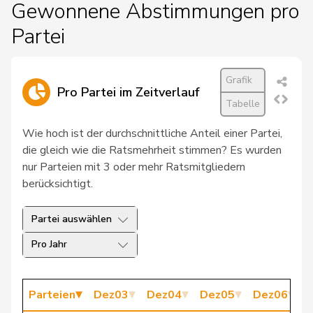
Gewonnene Abstimmungen pro
Paul-
19
Roux
CVP
VS
André
Partei
20
Hiltpold
Hugues
FDP
GE
Grafik
21
Lüscher
Christian
FDP
GE
Pro Partei im Zeitverlauf
Tabelle
22
Gadient
Brigitta M.
BDP
GR
Wie hoch ist der durchschnittliche Anteil einer Partei,
die gleich wie die Ratsmehrheit stimmen? Es wurden
Brunschwig
23
Martine
FDP
GE
nur Parteien mit 3 oder mehr Ratsmitgliedern
Graf
berücksichtigt.
24
Caviezel
Tarzisius
FDP
GR
Partei auswählen
25
Français
Olivier
FDP
VD
Pro Jahr
26
Perrinjaquet
Sylvie
FDP
NE
27
Bourgeois
Jacques
FDP
FR
Parteien
Dez03
Dez04
Dez05
Dez06
D